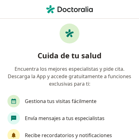
Men
Neurocirujano • Medellín, Antioquia
Filtros
Seguro:
Allianz Seguros S.A.
Neurocirujanos recomendados de Allianz
Cuida de tu salud
Seguros S.A. en Medellín
Encuentra los mejores especialistas y pide cita.
Descarga la App y accede gratuitamente a funciones
exclusivas para ti:
Gestiona tus visitas fácilmente
Envía mensajes a tus especialistas
Destacado
Dr. Haiber Arias
Recibe recordatorios y notificaciones
·
Ver más
Neurocirujano