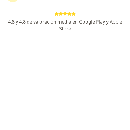
15 opiniones
Cl. 6 Sur #43 A - 227, Medellín
•
Mapa
4.8 y 4.8 de valoración media en Google Play y Apple
Clinica CES - Torre médica Centro comercial Oviedo, piso 4
Store
Acepta Allianz Seguros S.A.
Bloqueos espinales
Este especialista no ofrece reserva de cita en línea en esta dirección.
Solicita una cita
Destacado