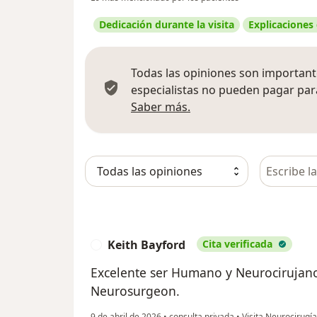
Dedicación durante la visita
Explicaciones
Todas las opiniones son importante
especialistas no pueden pagar para
Más información sobre
Saber más.
Busca en 
Keith Bayford
Cita verificada
K
Excelente ser Humano y Neurocirujan
Neurosurgeon.
9 de abril de 2026
•
consulta privada
•
Visita Neurocirugía