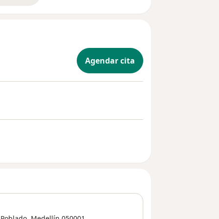
Agendar cita
 Poblado
,
Medellín
050001