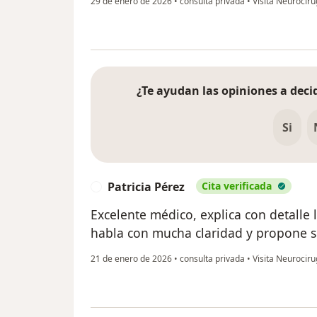
29 de enero de 2026
•
consulta privada
•
Visita Neurociru
¿Te ayudan las opiniones a decid
Si
Patricia Pérez
Cita verificada
P
Excelente médico, explica con detalle
habla con mucha claridad y propone s
21 de enero de 2026
•
consulta privada
•
Visita Neurociru