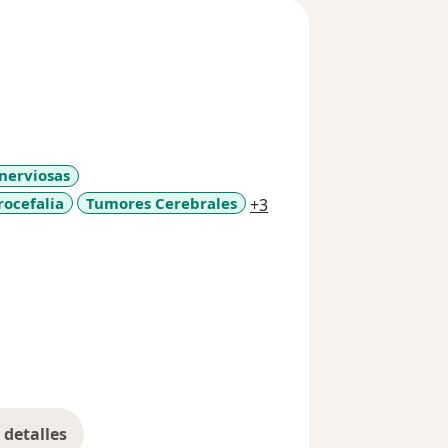
 nerviosas
a11y_sr_more_diseases
rocefalia
Tumores Cerebrales
+3
detalles
bre la experiencia