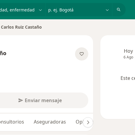
dad, enfermedad o nombre
p. ej. Bogotá
Carlos Ruiz Castaño
iar de ciudad
Hoy
año
6 Ago
sobre las especializaciones
Este c
Enviar mensaje
nsultorios
Aseguradoras
Opiniones (12)
Dudas 