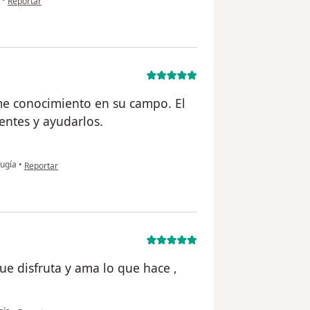
Reportar
me conocimiento en su campo. El
ientes y ayudarlos.
en opinión del usuario Beatriz Betancur
rugía
•
Reportar
ue disfruta y ama lo que hace ,
en opinión del usuario Hugo Bohorquez