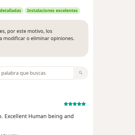
 detalladas
Instalaciones excelentes
s, por este motivo, los
 modificar o eliminar opiniones.
 opiniones
opiniones
o. Excellent Human being and
en opinión del usuario Keith Bayford
•