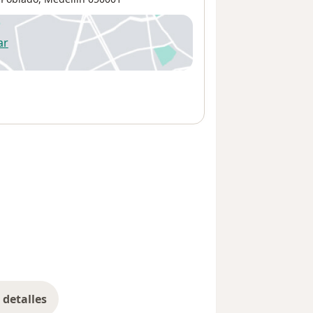
ar
 abre en una nueva pestaña
detalles
bre la dirección