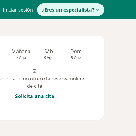
Iniciar sesión
¿Eres un especialista?
Mañana
Sáb
Dom
Lun
Mar
7 Ago
8 Ago
9 Ago
10 Ago
11 Ag
entro aún no ofrece la reserva online
de cita
Solicita una cita
solucionadas (3)