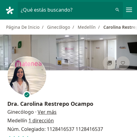
Men
¿Qué estás buscando?
Página De Inicio
Ginecólogo
Medellín
Carolina Restr
Dra.
Carolina Restrepo Ocampo
sobre las especializaciones
Ginecólogo
·
Ver más
Medellín
1 dirección
Núm. Colegiado: 1128416537 1128416537