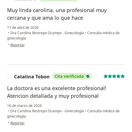
Muy linda carolina, una profesional muy
cercana y que ama lo que hace
17 de abril de 2026
•
Dra Carolina Restrepo Ocampo - Ginecología
•
Consulta médica de
ginecología
en opinión del usuario Natalia H
•
Reportar
Catalina Tobon
Cita verificada
C
La doctora es una excelente profesional!
Atencion detallada y muy profesional
16 de marzo de 2026
•
Dra Carolina Restrepo Ocampo - Ginecología
•
Consulta médica de
ginecología
en opinión del usuario Catalina Tobon
•
Reportar