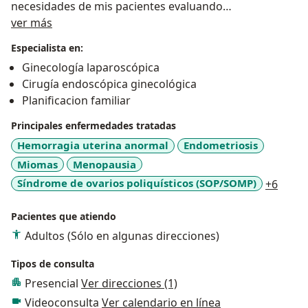
necesidades de mis pacientes evaluando
Acerca de mí
cuidadosamente cada caso, buscando siempre su
ver más
bienestar y recuperación.
Especialista en:
Ginecología laparoscópica
Cirugía endoscópica ginecológica
Planificacion familiar
Principales enfermedades tratadas
Hemorragia uterina anormal
Endometriosis
Miomas
Menopausia
a11y_
Síndrome de ovarios poliquísticos (SOP/SOMP)
+6
Pacientes que atiendo
Adultos (Sólo en algunas direcciones)
Tipos de consulta
Presencial
Ver direcciones (1)
Videoconsulta
Ver calendario en línea