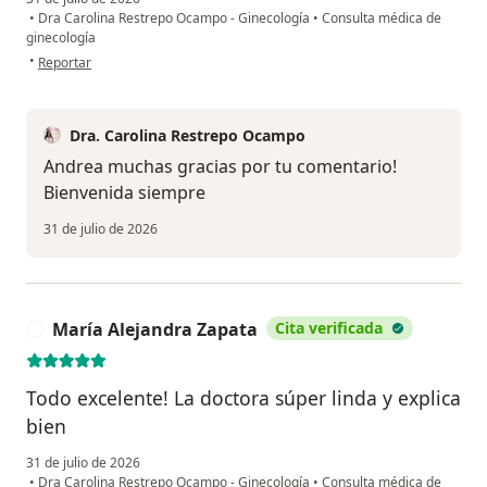
•
Dra Carolina Restrepo Ocampo - Ginecología
•
Consulta médica de
ginecología
en opinión del usuario Andrea
•
Reportar
Dra. Carolina Restrepo Ocampo
Andrea muchas gracias por tu comentario!
Bienvenida siempre
31 de julio de 2026
María Alejandra Zapata
Cita verificada
M
Todo excelente! La doctora súper linda y explica
bien
31 de julio de 2026
•
Dra Carolina Restrepo Ocampo - Ginecología
•
Consulta médica de