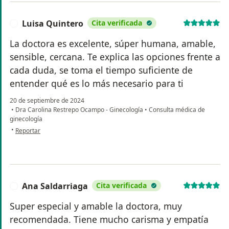
Luisa Quintero
Cita verificada
L
La doctora es excelente, súper humana, amable,
sensible, cercana. Te explica las opciones frente a
cada duda, se toma el tiempo suficiente de
entender qué es lo más necesario para ti
20 de septiembre de 2024
•
Dra Carolina Restrepo Ocampo - Ginecología
•
Consulta médica de
ginecología
en opinión del usuario Luisa Quintero
•
Reportar
Ana Saldarriaga
Cita verificada
A
Super especial y amable la doctora, muy
recomendada. Tiene mucho carisma y empatía