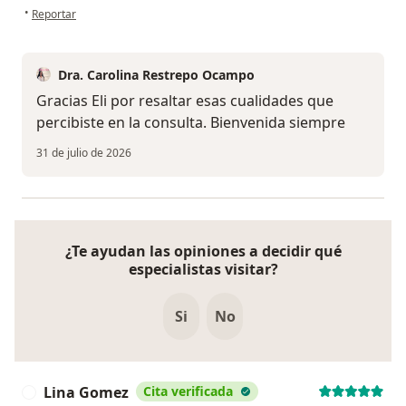
en opinión del usuario Eli
•
Reportar
Dra. Carolina Restrepo Ocampo
Gracias Eli por resaltar esas cualidades que
percibiste en la consulta. Bienvenida siempre
31 de julio de 2026
¿Te ayudan las opiniones a decidir qué
especialistas visitar?
Si
No
Lina Gomez
Cita verificada
L