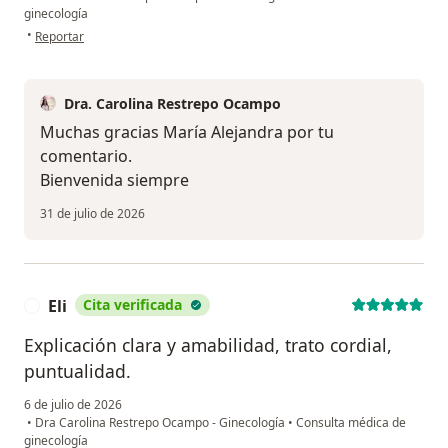
ginecología
en opinión del usuario María Alejandra Zapata
•
Reportar
Dra. Carolina Restrepo Ocampo
Muchas gracias María Alejandra por tu
comentario.
Bienvenida siempre
31 de julio de 2026
Eli
Cita verificada
E
Explicación clara y amabilidad, trato cordial,
puntualidad.
6 de julio de 2026
•
Dra Carolina Restrepo Ocampo - Ginecología
•
Consulta médica de
ginecología