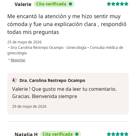
Valerie
Cita verificada
V
Me encantó la atención y me hizo sentir muy
cómoda y fue una explicación clara , respondió
todas mis preguntas
25 de mayo de 2026
•
Dra Carolina Restrepo Ocampo - Ginecología
•
Consulta médica de
ginecología
en opinión del usuario Valerie
•
Reportar
Dra. Carolina Restrepo Ocampo
Valerie ! Que gusto me da leer tu comentario.
Gracias. Bienvenida siempre
29 de mayo de 2026
Natalia H
Cita verificada
N