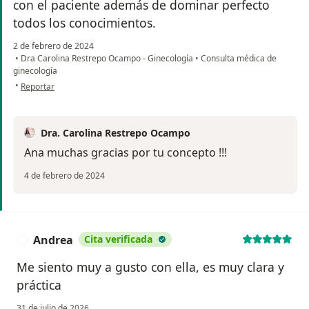
con el paciente además de dominar perfecto
todos los conocimientos.
2 de febrero de 2024
•
Dra Carolina Restrepo Ocampo - Ginecología
•
Consulta médica de
ginecología
en opinión del usuario Ana Saldarriaga
•
Reportar
Dra. Carolina Restrepo Ocampo
Ana muchas gracias por tu concepto !!!
4 de febrero de 2024
Andrea
Cita verificada
A
Me siento muy a gusto con ella, es muy clara y
práctica
31 de julio de 2026