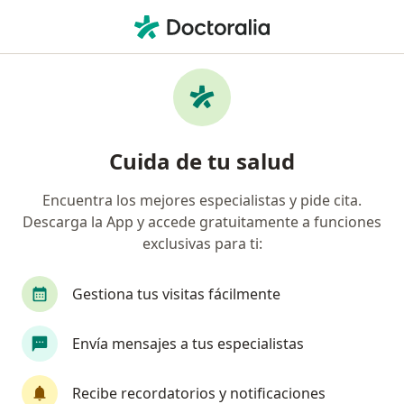
Men
Ginecólogo • Medellín, Antioquia
Filtros
Seguro:
Mapfre Colombia Vida
Ginecólogos recomendados de Mapfre
Cuida de tu salud
Colombia Vida Seguros S.A. en Medellín
Encuentra los mejores especialistas y pide cita.
Descarga la App y accede gratuitamente a funciones
exclusivas para ti:
Gestiona tus visitas fácilmente
Envía mensajes a tus especialistas
Dra. Gloría Stella Penagos Velásquez
·
Ver más
Ginecólogo
Recibe recordatorios y notificaciones
13 opiniones