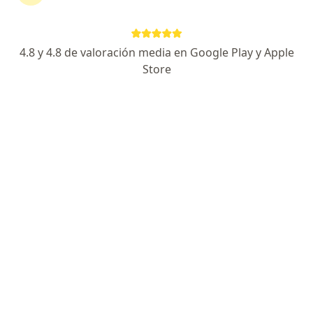
28 opiniones
Carrera 47 #95-72, Bogotá
•
Mapa
PLARIS IPS Instituto de salud digestiva e imágenes diagnosticas
4.8 y 4.8 de valoración media en Google Play y Apple
Store
Acepta La Equidad Seguros Generales O.C.
(Amparado)
Primera visita Cirugía General
Este especialista no ofrece reserva de cita en línea en esta dirección.
Solicita una cita