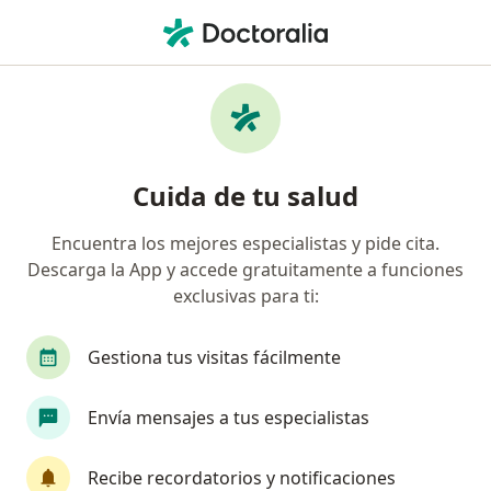
Men
Cirujano General • Bogotá, Cundinamarca
Filtros
Seguro:
La Equidad Seguros 
Cirujanos generales recomendados de La
Cuida de tu salud
Equidad Seguros Generales O.C. (Amparado)
en Bogotá
Encuentra los mejores especialistas y pide cita.
Descarga la App y accede gratuitamente a funciones
exclusivas para ti:
Gestiona tus visitas fácilmente
Envía mensajes a tus especialistas
Dr. Dinimo José Bolívar Sáenz
Recibe recordatorios y notificaciones
·
Ver más
Cirujano general, Gastroenterólogo