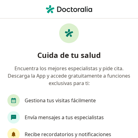
Men
Cirujano General • Bogotá, Cundinamarca
Filtros
Seguro:
Coomeva Medicina Pr
Cirujanos generales recomendados de
Cuida de tu salud
Coomeva Medicina Prepagada S.A. en
Bogotá
Encuentra los mejores especialistas y pide cita.
Descarga la App y accede gratuitamente a funciones
exclusivas para ti:
Gestiona tus visitas fácilmente
Envía mensajes a tus especialistas
Destacado
Recibe recordatorios y notificaciones
Dr. Pablo Rueda Cadena