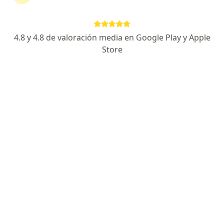
·
Ver más
Cirujano general
85 opiniones
4.8 y 4.8 de valoración media en Google Play y Apple
Torre Zentai, Cra. 23 #124-87 CONSULTORIO 603, Bogotá
•
Mapa
Store
Consultorio Dr Pablo Rueda - Cirujano General ( Bogota) --
Acepta Coomeva Medicina Prepagada S.A.
Visita Cirugía General
Este especialista no ofrece reserva de cita en línea en esta dirección.
Solicita una cita