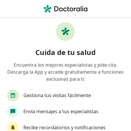
Men
Reflujo Gastroesofágico • Bogotá, Cundinamarca
Filtros
• 1
Seguro
Mapa
Especialistas en Reflujo gastroesofágico en
Cuida de tu salud
Bogotá
Encuentra los mejores especialistas y pide cita.
Descarga la App y accede gratuitamente a funciones
¿Qué especialidad estás buscando?
exclusivas para ti:
Médico general
Cirujano general
Gastroe
Gestiona tus visitas fácilmente
Envía mensajes a tus especialistas
Recibe recordatorios y notificaciones