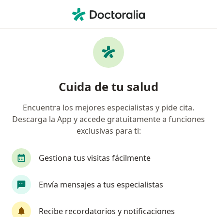
Men
Lesiones Benignas De Las Vías Biliares • Bogotá, Cundinamarca
Filtros
• 1
Seguro
Mapa
Especialistas en Lesiones benignas de las
Cuida de tu salud
vías biliares en Bogotá
Encuentra los mejores especialistas y pide cita.
Descarga la App y accede gratuitamente a funciones
¿Qué especialidad estás buscando?
exclusivas para ti:
Cirujano general
Gastroenterólogo
Inter
Gestiona tus visitas fácilmente
Envía mensajes a tus especialistas
Recibe recordatorios y notificaciones