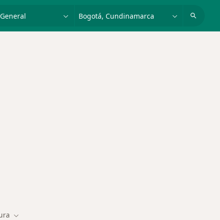
dad, enfermedad o nombre
p. ej. Bogotá
des más tratadas
ura
Cambiar de ciudad