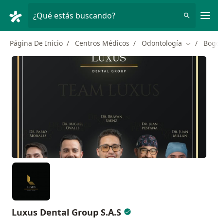
Men
¿Qué estás buscando?
Página De Inicio
Centros Médicos
Odontología
Bog
Cambiar d
Luxus Dental Group S.A.S