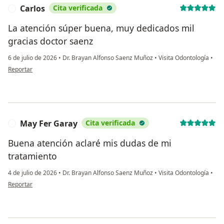
Carlos
Cita verificada
C
La atención súper buena, muy dedicados mil
gracias doctor saenz
6 de julio de 2026
•
Dr. Brayan Alfonso Saenz Muñoz
•
Visita Odontología
•
en opinión del usuario Carlos
Reportar
May Fer Garay
Cita verificada
M
Buena atención aclaré mis dudas de mi
tratamiento
4 de julio de 2026
•
Dr. Brayan Alfonso Saenz Muñoz
•
Visita Odontología
•
en opinión del usuario May Fer Garay
Reportar