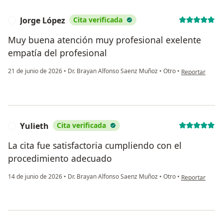
Jorge López
Cita verificada
J
Muy buena atención muy profesional exelente
empatía del profesional
en opinión del 
21 de junio de 2026
•
Dr. Brayan Alfonso Saenz Muñoz
•
Otro
•
Reportar
Yulieth
Cita verificada
Y
La cita fue satisfactoria cumpliendo con el
procedimiento adecuado
en opinión del 
14 de junio de 2026
•
Dr. Brayan Alfonso Saenz Muñoz
•
Otro
•
Reportar