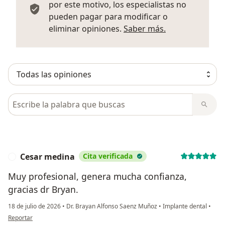
por este motivo, los especialistas no
pueden pagar para modificar o
Más informació
eliminar opiniones.
Saber más.
Busca en opiniones
Cesar medina
Cita verificada
C
Muy profesional, genera mucha confianza,
gracias dr Bryan.
18 de julio de 2026
•
Dr. Brayan Alfonso Saenz Muñoz
•
Implante dental
•
en opinión del usuario Cesar medina
Reportar