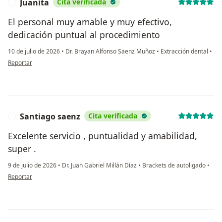
Juanita
Cita verificada
J
El personal muy amable y muy efectivo,
dedicación puntual al procedimiento
10 de julio de 2026
•
Dr. Brayan Alfonso Saenz Muñoz
•
Extracción dental
•
en opinión del usuario Juanita
Reportar
Santiago saenz
Cita verificada
S
Excelente servicio , puntualidad y amabilidad,
super .
9 de julio de 2026
•
Dr. Juan Gabriel Millán Díaz
•
Brackets de autoligado
•
en opinión del usuario Santiago saenz
Reportar