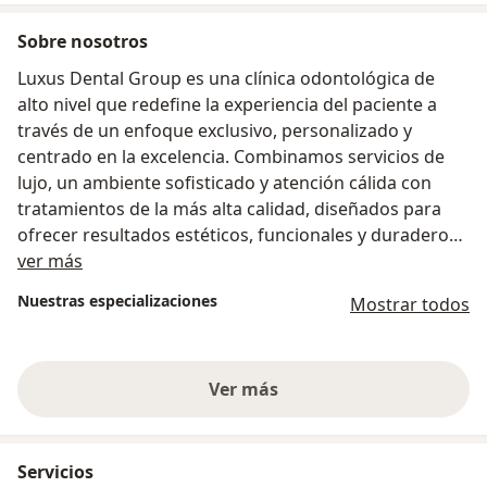
Sobre nosotros
Luxus Dental Group es una clínica odontológica de
alto nivel que redefine la experiencia del paciente a
través de un enfoque exclusivo, personalizado y
centrado en la excelencia. Combinamos servicios de
lujo, un ambiente sofisticado y atención cálida con
tratamientos de la más alta calidad, diseñados para
ofrecer resultados estéticos, funcionales y duraderos.
Sobre nosotros
ver más
Contamos con tecnología de punta en diagnóstico
Nuestras especializaciones
Mostrar todos
digital, cirugía guiada y rehabilitación oral, lo que
garantiza precisión, seguridad y eficiencia en cada
procedimiento. Nuestro equipo clínico está
Ver más
conformado por especialistas altamente calificados,
comprometidos con la actualización constante y la
excelencia científica. En Luxus, cada sonrisa es una
obra de arte cuidada con detalle, profesionalismo y
Servicios