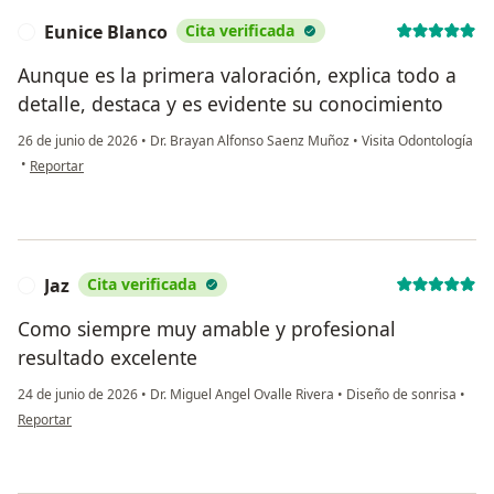
Eunice Blanco
Cita verificada
E
Aunque es la primera valoración, explica todo a
detalle, destaca y es evidente su conocimiento
26 de junio de 2026
•
Dr. Brayan Alfonso Saenz Muñoz
•
Visita Odontología
en opinión del usuario Eunice Blanco
•
Reportar
Jaz
Cita verificada
J
Como siempre muy amable y profesional
resultado excelente
24 de junio de 2026
•
Dr. Miguel Angel Ovalle Rivera
•
Diseño de sonrisa
•
en opinión del usuario Jaz
Reportar