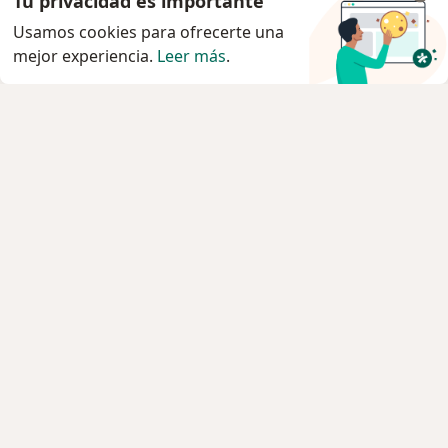
Tu privacidad es importante
Usamos cookies para ofrecerte una
mejor experiencia.
Leer más
.
Servicio
Agendar cita
Privacidad y cookies
Quiénes somos
Contacto
Empleos
Nuevas posiciones
Términos y condiciones
Para los pacientes
Especialistas
Clínicas
Pregunta al Experto
Medicamentos
Servicios
Enfermedades