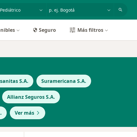
dad, enfermedad o nombre
p. ej. Bogotá
nibles
Seguro
Más filtros
anitas S.A.
Suramericana S.A.
Allianz Seguros S.A.
.
Ver más