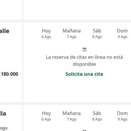
alle
Hoy
Mañana
Sáb
Dom
6 Ago
7 Ago
8 Ago
9 Ago
La reserva de citas en línea no está
disponible
 180.000
Solicita una cita
lla
Hoy
Mañana
Sáb
Dom
6 Ago
7 Ago
8 Ago
9 Ago
logo