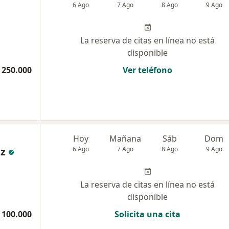
6 Ago
7 Ago
8 Ago
9 Ago
La reserva de citas en línea no está
disponible
 250.000
Ver teléfono
Hoy
Mañana
Sáb
Dom
ez
6 Ago
7 Ago
8 Ago
9 Ago
La reserva de citas en línea no está
disponible
 100.000
Solicita una cita