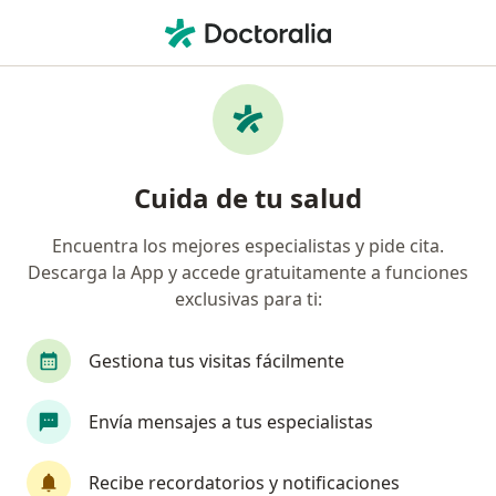
Men
Cirujano Plástico • Cúcuta, Norte de Santander
Filtros
Seguro:
Allianz Seguros S.A.
Cirujanos plásticos recomendados de Allianz
Cuida de tu salud
Seguros S.A. en Cúcuta
Encuentra los mejores especialistas y pide cita.
Descarga la App y accede gratuitamente a funciones
exclusivas para ti:
Gestiona tus visitas fácilmente
Envía mensajes a tus especialistas
Dr. Francisco Vela
Cirujano plástico
Recibe recordatorios y notificaciones
132 opiniones