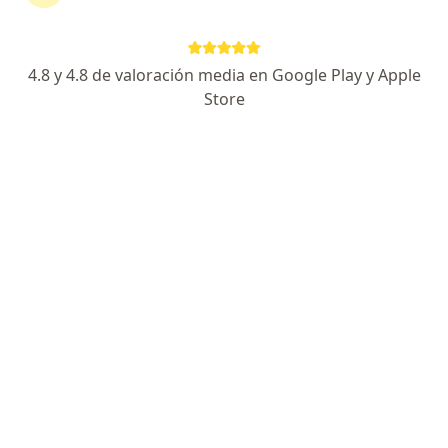
Dirección
En línea
4.8 y 4.8 de valoración media en Google Play y Apple
•
Mapa
Store
Consultorio Cirujano Plastico-Dr Francisco Vela (Lecticia)
Acepta Allianz Seguros S.A.
Visita Cirugía Plástica, Estética y Reconstructiva
Este especialista no ofrece reserva de cita en línea en esta dirección.
Solicita una cita