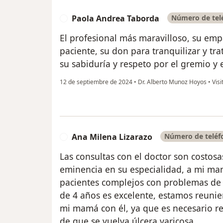
Paola Andrea Taborda
Número de telé
P
El profesional más maravilloso, su empa
paciente, su don para tranquilizar y tra
su sabiduría y respeto por el gremio y e
12 de septiembre de 2024
•
Dr. Alberto Munoz Hoyos
•
Visi
Ana Milena Lizarazo
Número de teléfo
A
Las consultas con el doctor son costosa
eminencia en su especialidad, a mi ma
pacientes complejos con problemas de v
de 4 años es excelente, estamos reunie
mi mamá con él, ya que es necesario rea
de que se vuelva úlcera varicosa.