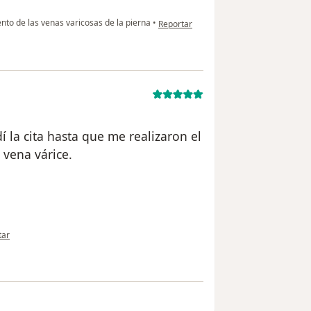
en opinión del usuario Ana Milena Liza
nto de las venas varicosas de la pierna
•
Reportar
 la cita hasta que me realizaron el
vena várice.
nión del usuario Cuenta eliminada
tar