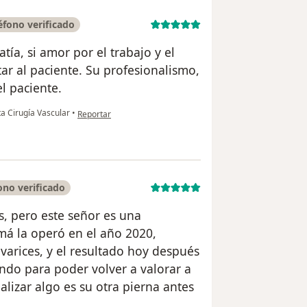
fono verificado
tía, si amor por el trabajo y el
tar al paciente. Su profesionalismo,
l paciente.
en opinión del usuario Paola Andrea Taborda
ta Cirugía Vascular
•
Reportar
no verificado
s, pero este señor es una
má la operó en el año 2020,
arices, y el resultado hoy después
ndo para poder volver a valorar a
lizar algo es su otra pierna antes