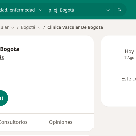
dad, enfermedad o nombre
p. ej. Bogotá
cular
Bogotá
Clinica Vascular De Bogota
Cambiar de ciudad
Cambiar de ciudad
e Bogota
Hoy
ás
7 Ago
Este c
s)
Consultorios
Opiniones