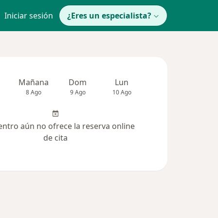
Iniciar sesión
¿Eres un especialista?
Mañana
Dom
Lun
Mar
Mié
8 Ago
9 Ago
10 Ago
11 Ago
12 Ag
entro aún no ofrece la reserva online
de cita