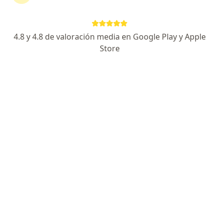
Internistas de Empresa De Medicina Integral Emi
S.A.S. Servicio De Ambulancia Prepagada. en
Medellín
4.8 y 4.8 de valoración media en Google Play y Apple
Neurólogos de Empresa De Medicina Integral Emi
Store
S.A.S. Servicio De Ambulancia Prepagada. en
Medellín
Ver más (5)
Más en esta categoría: Otros especialistas d
Enfermedades más tratadas
Insuficiencia venosa crónica en Medellín
Linfedema en Medellín
Enfermedad arterial periférica en Medellín
Flebitis en Medellín
Venas várices en Medellín