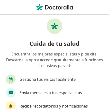
Men
Cirujano Vascular • Medellín, Antioquia
Búsquedas relacionadas
Otros especialistas de Empresa De Medicina
Integral Emi S.A.S. Servicio De Ambulancia
Cuida de tu salud
Prepagada.
Ginecólogos de Empresa De Medicina Integral Emi
Encuentra los mejores especialistas y pide cita.
S.A.S. Servicio De Ambulancia Prepagada. en
Descarga la App y accede gratuitamente a funciones
Medellín
exclusivas para ti:
Fisioterapeutas de Empresa De Medicina Integral
Emi S.A.S. Servicio De Ambulancia Prepagada. en
Gestiona tus visitas fácilmente
Medellín
Pediatras de Empresa De Medicina Integral Emi
Envía mensajes a tus especialistas
S.A.S. Servicio De Ambulancia Prepagada. en
Medellín
Recibe recordatorios y notificaciones