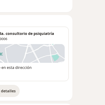
da. consultorio de psiquiatría
0006
ar
 abre en una nueva pestaña
e en esta dirección
detalles
bre la dirección