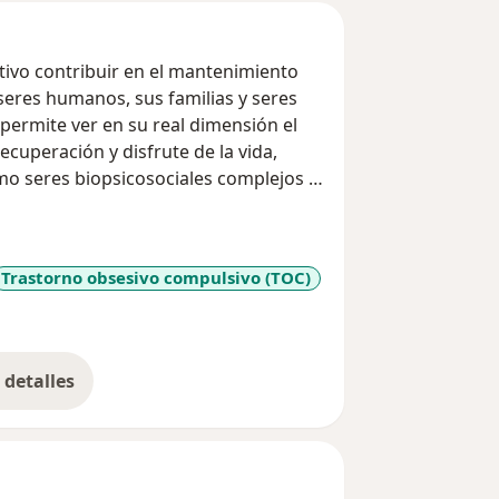
tivo contribuir en el mantenimiento
 seres humanos, sus familias y seres
permite ver en su real dimensión el
cuperación y disfrute de la vida,
mo seres biopsicosociales complejos y
ordaje acorde a su condición, que
s y en ocasiones farmacológicos para
ita vivir la vida con esperanza, dignidad
Trastorno obsesivo compulsivo (TOC)
_diseases
gica de Pereira en 1991. Con
ia”, en Milano Italia.
detalles
bre la experiencia