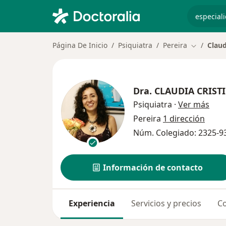
especiali
Página De Inicio
Psiquiatra
Pereira
Claud
Cambiar d
Dra.
CLAUDIA CRIST
sobr
Psiquiatra
·
Ver más
Pereira
1 dirección
Núm. Colegiado: 2325-9
Información de contacto
Experiencia
Servicios y precios
Co