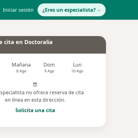
Iniciar sesión
¿Eres un especialista?
 cita en Doctoralia
Mañana
Dom
Lun
Mar
Mié
8 Ago
9 Ago
10 Ago
11 Ago
12 Ag
especialista no ofrece reserva de cita
en línea en esta dirección.
Solicita una cita
cionadas (2)