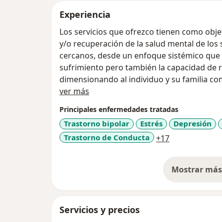
Experiencia
Los servicios que ofrezco tienen como obje
y/o recuperación de la salud mental de los
cercanos, desde un enfoque sistémico que 
sufrimiento pero también la capacidad de re
dimensionando al individuo y su familia co
Acerca de mí
diversos que requieren una mirada y un ab
ver más
incluye aspectos psicoemocionales, sociale
Principales enfermedades tratadas
lograr ese difícil y sutil equilibrio que perm
Trastorno bipolar
Estrés
Depresión
y libertad.
a11y_sr_more
Trastorno de Conducta
+17
Médica general egresada de la Universidad Tecnoló
formación en terapia familiar sistémica en 1997, ese mismo año realicé un Stage
en el “Nuovo Centro per lo studio della famil
Mostrar más 
Especialista en docencia Universitaria de la Universidad Santo Tomás, en el año
so
2000.
Diplomada en crianza humanizada de la Universidad Cooperativa de Colombia en
Servicios y precios
el año 2001.