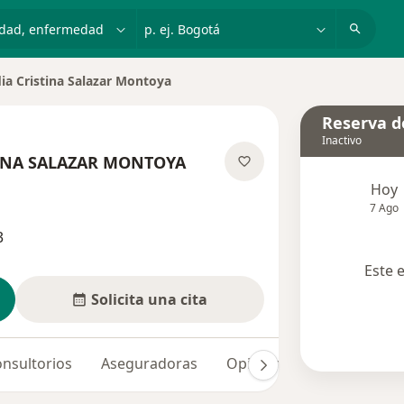
dad, enfermedad o nombre
p. ej. Bogotá
ia Cristina Salazar Montoya
e ciudad
Reserva de
Inactivo
INA SALAZAR MONTOYA
e las especializaciones
Hoy
7 Ago
3
Este 
Solicita una cita
nsultorios
Aseguradoras
Opiniones
Dudas solu