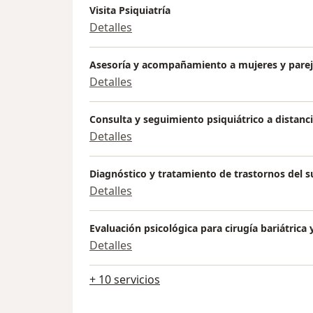
Diplomada en adolescentes de la fundación
Visita Psiquiatría
Especialista en Prevención del maltrato infa
Detalles
Javeriana, Bogotá, en el año 2003.
Médica, especialista en Psiquiatría de la Un
Asesoría y acompañamiento a mujeres y pareja
año 2011.
Detalles
Alta formación clínica en Terapia Breve Est
estratégica, Arezzo Italia
Consulta y seguimiento psiquiátrico a distanc
Detalles
Diagnóstico y tratamiento de trastornos del 
Detalles
Evaluación psicológica para cirugía bariátrica 
Detalles
+ 10 servicios