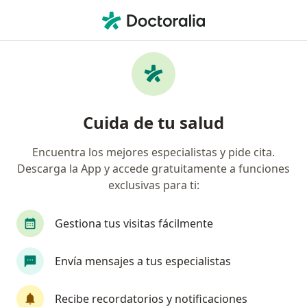
Men
Consulta Y Seguimiento Psiquiátrico A Distancia • Pereira, Risaralda
Filtros
• 1
Seguro
Mapa
Especialistas en Consulta y seguimiento
Cuida de tu salud
psiquiátrico a distancia Pereira
Encuentra los mejores especialistas y pide cita.
Descarga la App y accede gratuitamente a funciones
¿Qué especialidad estás buscando?
exclusivas para ti:
Psiquiatra
Psicólogo
Gestiona tus visitas fácilmente
Envía mensajes a tus especialistas
Recibe recordatorios y notificaciones