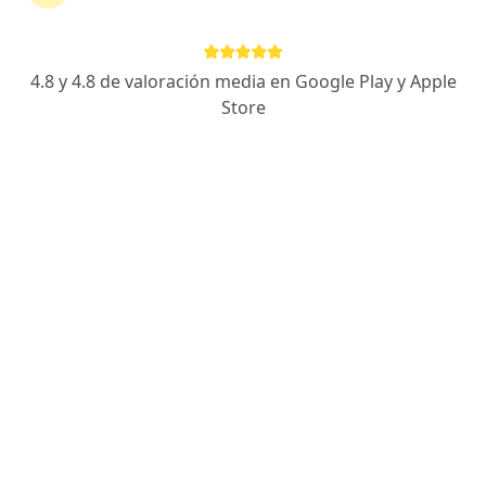
4.8 y 4.8 de valoración media en Google Play y Apple
Store
Nuevo perfil en Doctoralia
Dra. Diana Delgado
·
Ver más
Psicóloga
3 opiniones
Dirección
En línea
Calle 14 # 23-72, Pereira
•
Mapa
Consulta presencial