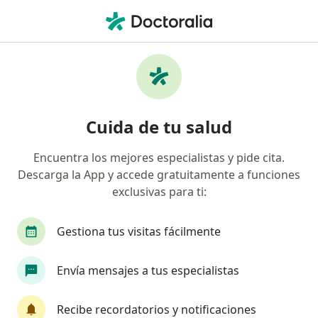
Men
Trastorno Bipolar • Pereira, Risaralda
Filtros
• 1
Seguro
Mapa
Especialistas en Trastorno bipolar en
Cuida de tu salud
Pereira
Encuentra los mejores especialistas y pide cita.
Descarga la App y accede gratuitamente a funciones
¿Qué especialidad estás buscando?
exclusivas para ti:
Psicólogo
Psiquiatra
Gestiona tus visitas fácilmente
Psiquiatra infantil
Envía mensajes a tus especialistas
Médico fisiatra rehabilitador
Sexólogo
Recibe recordatorios y notificaciones
Ver más