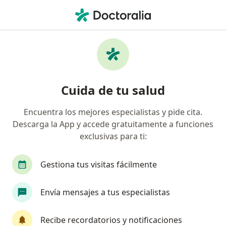
Men
Insomnio • Pereira, Risaralda
Filtros
• 1
Seguro
Mapa
Especialistas en Insomnio en Pereira
Cuida de tu salud
Encuentra los mejores especialistas y pide cita.
¿Qué especialidad estás buscando?
Descarga la App y accede gratuitamente a funciones
Psicólogo
Psiquiatra
Neurólogo
Médi
exclusivas para ti:
Gestiona tus visitas fácilmente
Envía mensajes a tus especialistas
Recibe recordatorios y notificaciones