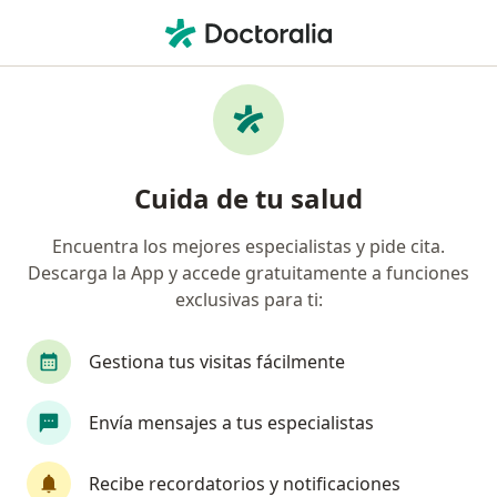
Men
Bulimia Nerviosa • Pereira, Risaralda
Filtros
• 1
Seguro
Mapa
Especialistas en Bulimia nerviosa en Pereira
Cuida de tu salud
Encuentra los mejores especialistas y pide cita.
¿Qué especialidad estás buscando?
Descarga la App y accede gratuitamente a funciones
Psicólogo
Psiquiatra
Psiquiatra infantil
exclusivas para ti:
Gestiona tus visitas fácilmente
Envía mensajes a tus especialistas
Recibe recordatorios y notificaciones