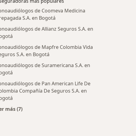
seguradoras más populares
onoaudiólogos de Coomeva Medicina
repagada S.A. en Bogotá
onoaudiólogos de Allianz Seguros S.A. en
ogotá
onoaudiólogos de Mapfre Colombia Vida
eguros S.A. en Bogotá
onoaudiólogos de Suramericana S.A. en
ogotá
tratadas
onoaudiólogos de Pan American Life De
olombia Compañía De Seguros S.A. en
ogotá
er más (7)
Más en esta categoría: Aseguradoras más populares