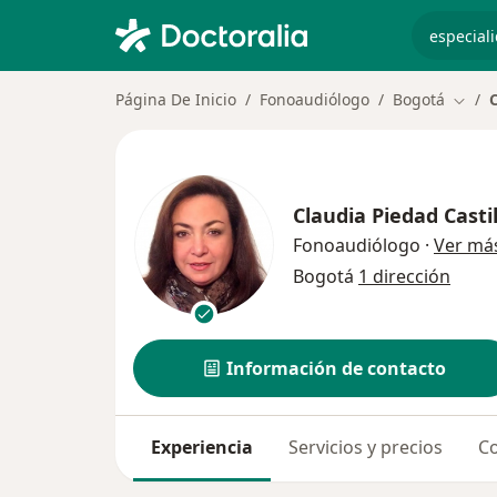
especiali
Página De Inicio
Fonoaudiólogo
Bogotá
C
Cambi
Claudia Piedad Casti
Fonoaudiólogo
·
Ver má
Bogotá
1 dirección
Información de contacto
Experiencia
Servicios y precios
Co