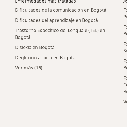
Enfermedades más tratadas
A
Dificultades de la comunicación en Bogotá
F
P
Dificultades del aprendizaje en Bogotá
F
Trastorno Específico del Lenguaje (TEL) en
B
Bogotá
F
Dislexia en Bogotá
S
Deglución atípica en Bogotá
F
ogos cercanos
Ver más (15)
B
Más en esta categoría: Enfermedades más 
F
C
B
V