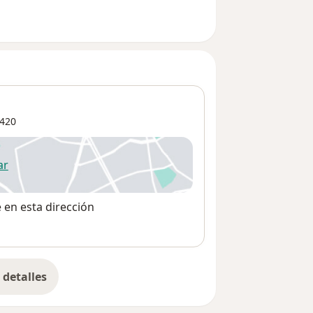
420
ar
 abre en una nueva pestaña
e en esta dirección
detalles
bre la dirección