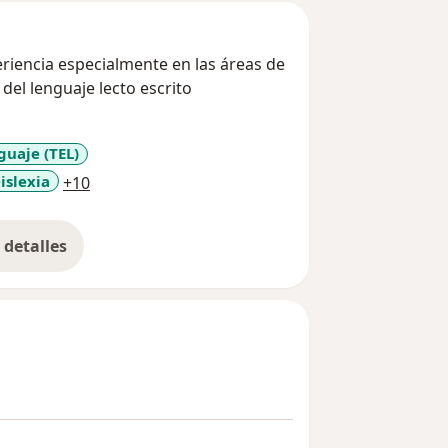
iencia especialmente en las áreas de
 del lenguaje lecto escrito
guaje (TEL)
a11y_sr_more_diseases
islexia
+10
detalles
bre la experiencia