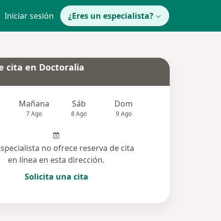
Iniciar sesión
¿Eres un especialista?
 cita en Doctoralia
Mañana
Sáb
Dom
Lun
Mar
7 Ago
8 Ago
9 Ago
10 Ago
11 Ag
especialista no ofrece reserva de cita
en línea en esta dirección.
Solicita una cita