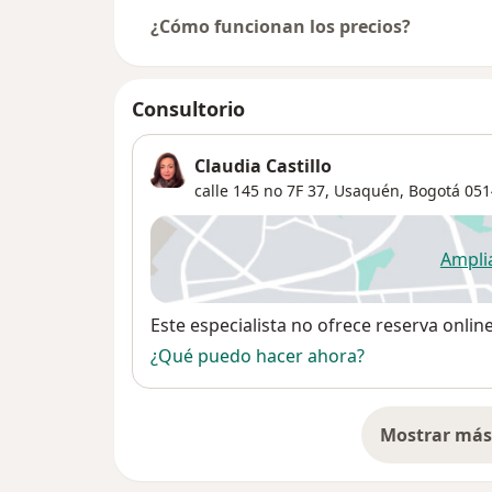
¿Cómo funcionan los precios?
Consultorio
Claudia Castillo
calle 145 no 7F 37,
Usaquén
,
Bogotá
051
Ampli
se
Disponibilidad
Este especialista no ofrece reserva onlin
¿Qué puedo hacer ahora?
Mostrar más 
so