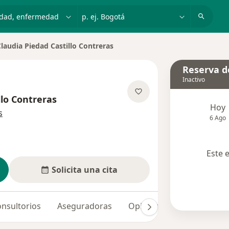
dad, enfermedad o nombre
p. ej. Bogotá
laudia Piedad Castillo Contreras
ar de ciudad
Reserva de
Inactivo
llo Contreras
Hoy
sobre las especializaciones
s
6 Ago
Este 
Solicita una cita
nsultorios
Aseguradoras
Opiniones