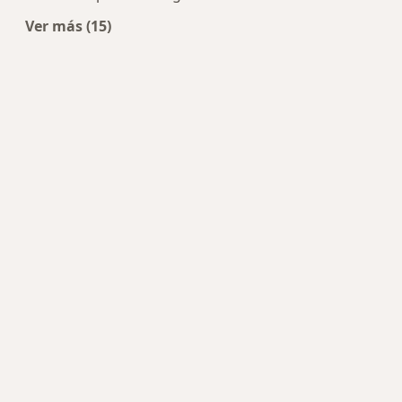
Ver más (15)
Más en esta categoría: Enfermedades más tra