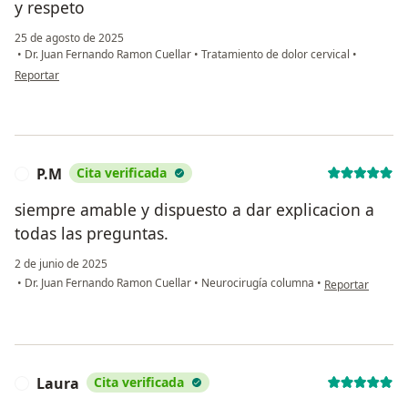
y respeto
25 de agosto de 2025
•
Dr. Juan Fernando Ramon Cuellar
•
Tratamiento de dolor cervical
•
en opinión del usuario jhoana avila
Reportar
P.M
Cita verificada
P
siempre amable y dispuesto a dar explicacion a
todas las preguntas.
2 de junio de 2025
en opinión del u
•
Dr. Juan Fernando Ramon Cuellar
•
Neurocirugía columna
•
Reportar
Laura
Cita verificada
L