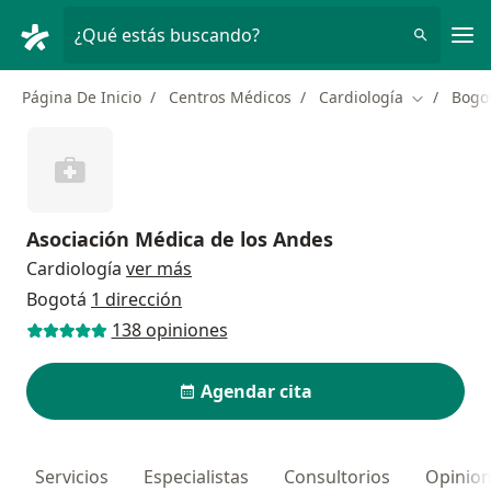
Men
¿Qué estás buscando?
Página De Inicio
Centros Médicos
Cardiología
Bogo
Cambiar d
Asociación Médica de los Andes
Cardiología
ver más
Bogotá
1 dirección
138 opiniones
Agendar cita
Servicios
Especialistas
Consultorios
Opinio