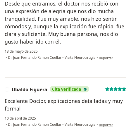
Desde que entramos, el doctor nos recibió con
una expresión de alegría que nos dio mucha
tranquilidad. Fue muy amable, nos hizo sentir
cómodos y, aunque la explicación fue rápida, fue
clara y suficiente. Muy buena persona, nos dio
gusto haber ido con él.
13 de mayo de 2025
en opinión del usua
•
Dr. Juan Fernando Ramon Cuellar
•
Visita Neurocirugía
•
Reportar
Ubaldo Figuera
Cita verificada
U
Excelente Doctor, explicaciones detalladas y muy
formal
10 de abril de 2025
en opinión del usua
•
Dr. Juan Fernando Ramon Cuellar
•
Visita Neurocirugía
•
Reportar