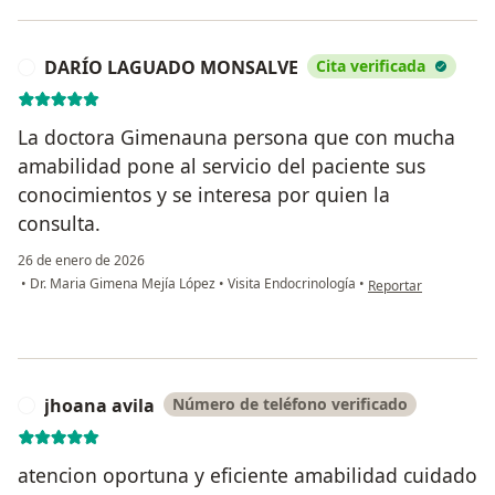
DARÍO LAGUADO MONSALVE
Cita verificada
D
La doctora Gimenauna persona que con mucha
amabilidad pone al servicio del paciente sus
conocimientos y se interesa por quien la
consulta.
26 de enero de 2026
en opinión del us
•
Dr. Maria Gimena Mejía López
•
Visita Endocrinología
•
Reportar
jhoana avila
Número de teléfono verificado
J
atencion oportuna y eficiente amabilidad cuidado