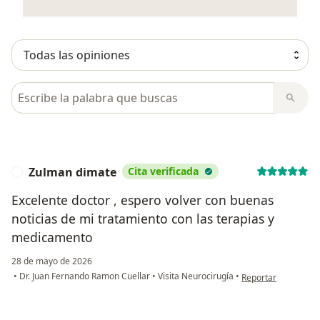
Busca en opiniones
Zulman dimate
Cita verificada
Z
Excelente doctor , espero volver con buenas
noticias de mi tratamiento con las terapias y
medicamento
28 de mayo de 2026
en opinión del usua
•
Dr. Juan Fernando Ramon Cuellar
•
Visita Neurocirugía
•
Reportar