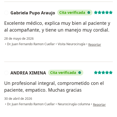
Gabriela Pupo Araujo
Cita verificada
G
Excelente médico, explica muy bien al paciente y
al acompañante, y tiene un manejo muy cordial.
28 de mayo de 2026
en opinión del usua
•
Dr. Juan Fernando Ramon Cuellar
•
Visita Neurocirugía
•
Reportar
ANDREA XIMENA
Cita verificada
A
Un profesional integral, comprometido con el
paciente, empatico. Muchas gracias
30 de abril de 2026
en opinión del 
•
Dr. Juan Fernando Ramon Cuellar
•
Neurocirugía columna
•
Reportar