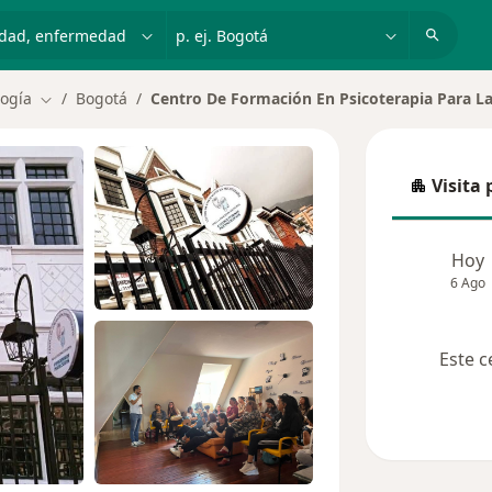
dad, enfermedad o nombre
p. ej. Bogotá
ogía
Bogotá
Centro De Formación En Psicoterapia Para La F
Cambiar de ciudad
Visita 
Visita p
Hoy
6 Ago
Este c