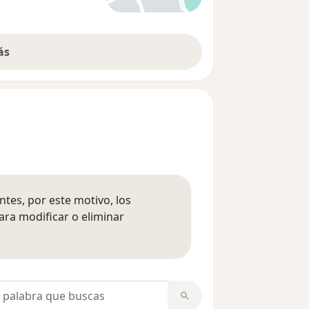
ás
tes, por este motivo, los
ara modificar o eliminar
mación sobre opiniones
opiniones