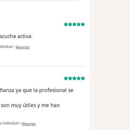
scucha activa.
en opinión del usuario Julian
dividual
•
Reportar
anza ya que la profesional se
 son muy útiles y me han
en opinión del usuario Dayra
a Individual
•
Reportar