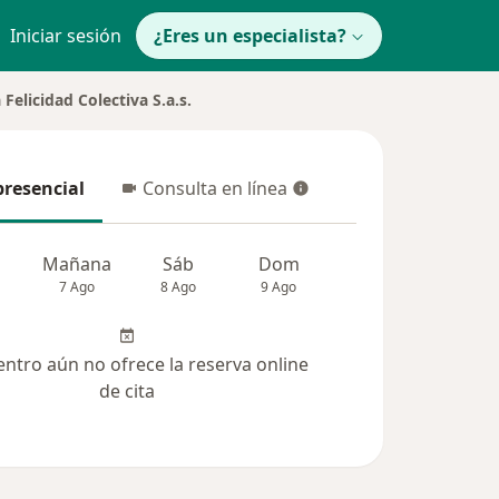
Iniciar sesión
¿Eres un especialista?
elicidad Colectiva S.a.s.
presencial
Consulta en línea
resencial
Consulta en línea
Mañana
Sáb
Dom
Lun
Mar
7 Ago
8 Ago
9 Ago
10 Ago
11 Ag
entro aún no ofrece la reserva online
de cita