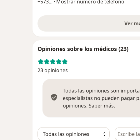
+573
... ·
Mostrar número de teléfono
Ver m
Opiniones sobre los médicos (23)
23 opiniones
Todas las opiniones son importan
especialistas no pueden pagar p
Más infor
opiniones.
Saber más.
Busca en 