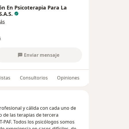
n En Psicoterapia Para La
S.A.S.
ás
s
Enviar mensaje
istas
Consultorios
Opiniones
ofesional y cálida con cada uno de
 de las terapias de tercera
T-PAF. Todos los psicólogos somos
de experiencia en casos difíciles, de