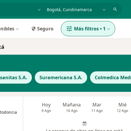
dad, enfermedad o nombre
p. ej. Bogotá
nibles
Seguro
Más filtros
•
1
tá
anitas S.A.
Suramericana S.A.
Colmedica Medi
Hoy
Mañana
Mar
Mié
9 Ago
10 Ago
11 Ago
12 Ago
rtodoncia