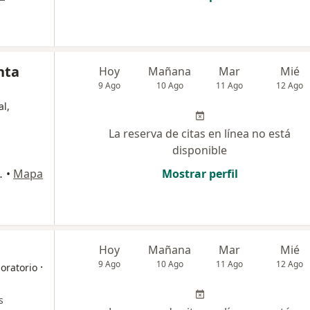
nta
Hoy
Mañana
Mar
Mié
9 Ago
10 Ago
11 Ago
12 Ago
al,
La reserva de citas en línea no está
disponible
ro chia ), Bogotá
•
Mapa
Mostrar perfil
Hoy
Mañana
Mar
Mié
9 Ago
10 Ago
11 Ago
12 Ago
·
boratorio
s