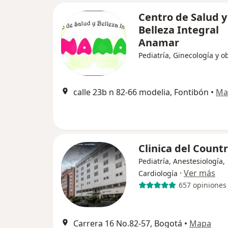
Centro de Salud y
Belleza Integral
Anamar
Pediatría, Ginecología y ob
calle 23b n 82-66 modelia, Fontibón
•
Ma
Clinica del Count
Pediatría, Anestesiología,
·
Ver más
Cardiología
657 opiniones
Carrera 16 No.82-57, Bogotá
•
Mapa