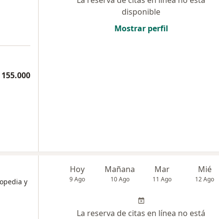
La reserva de citas en línea no está
disponible
Mostrar perfil
 155.000
Hoy
Mañana
Mar
Mié
9 Ago
10 Ago
11 Ago
12 Ago
topedia y
La reserva de citas en línea no está