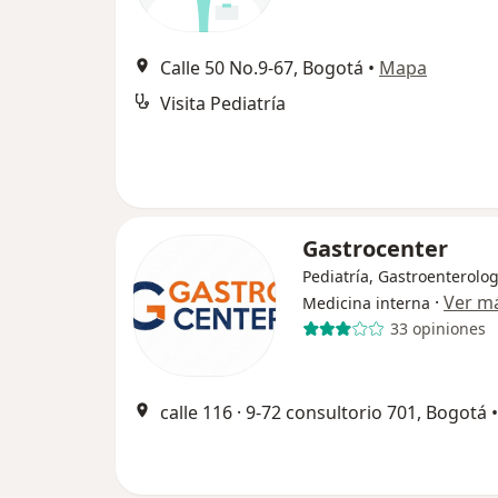
Calle 50 No.9-67, Bogotá
•
Mapa
Visita Pediatría
Gastrocenter
Pediatría, Gastroenterolog
·
Ver m
Medicina interna
33 opiniones
calle 116 · 9-72 consultorio 701, Bogotá
•