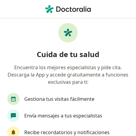
Men
Radiología • Bogotá, Cundinamarca
Filtros
• 1
Seguro
Mapa
Centros médicos de radiología en Bogotá
Cuida de tu salud
Encuentra los mejores especialistas y pide cita.
¿Cuál es tu compañía aseguradora?
Descarga la App y accede gratuitamente a funciones
exclusivas para ti:
Gestiona tus visitas fácilmente
Envía mensajes a tus especialistas
Recibe recordatorios y notificaciones
Dental Wellness S.A.S.