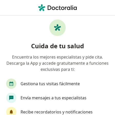
Men
Cirugía Plástica Estética Y Reconstructiva • Bogotá, Cundinamarca
Filtros
• 1
Seguro
Mapa
Centros médicos de cirugía plástica,
Cuida de tu salud
estética y reconstructiva en Bogotá
Encuentra los mejores especialistas y pide cita.
Descarga la App y accede gratuitamente a funciones
¿Cuál es tu compañía aseguradora?
exclusivas para ti:
Gestiona tus visitas fácilmente
Envía mensajes a tus especialistas
Recibe recordatorios y notificaciones