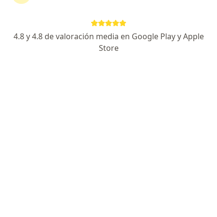
Mendoza & Tello Cirujanos Plásticos
Cirugía plástica, estética y reconstructiva, Medicina estética
119 opiniones
4.8 y 4.8 de valoración media en Google Play y Apple
Store
Calle 119 # 7-14 CONSULTORIO 717, Bogotá
•
Mapa
Visita Cirugía Plástica, Estética y Reconstructiva
$ 200.000
Dr. Alexander
Mendoza
Cirujano plástico
Ningún profesional de este centro tiene citas disponibles
Mostrar perfil
Especialistas disponibles