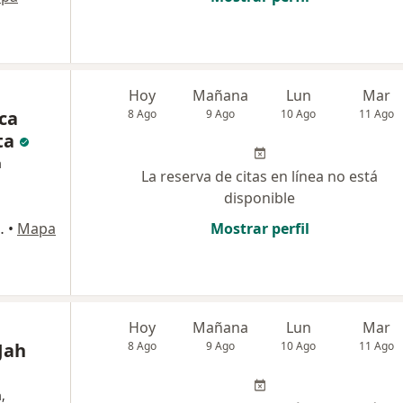
Hoy
Mañana
Lun
Mar
ica
8 Ago
9 Ago
10 Ago
11 Ago
ota
a
La reserva de citas en línea no está
disponible
ns :D:101. , Bogotá
•
Mapa
Mostrar perfil
Hoy
Mañana
Lun
Mar
Jah
8 Ago
9 Ago
10 Ago
11 Ago
,