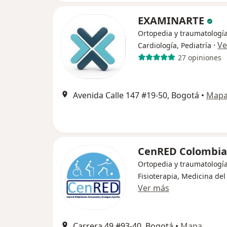
EXAMINARTE
Ortopedia y traumatología
·
Ve
Cardiología, Pediatría
27 opiniones
Avenida Calle 147 #19-50, Bogotá
•
Map
CenRED Colombi
Ortopedia y traumatología
Fisioterapia, Medicina del
Ver más
Carrera 49 #93-40, Bogotá
•
Mapa