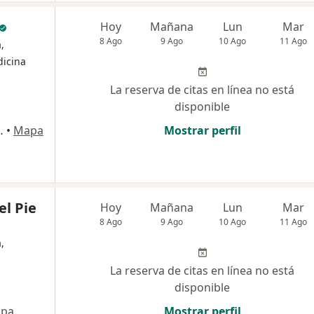
Hoy
Mañana
Lun
Mar
8 Ago
9 Ago
10 Ago
11 Ago
,
dicina
La reserva de citas en línea no está
disponible
Vital Center, Bogotá
•
Mapa
Mostrar perfil
el Pie
Hoy
Mañana
Lun
Mar
8 Ago
9 Ago
10 Ago
11 Ago
,
La reserva de citas en línea no está
disponible
pa
Mostrar perfil