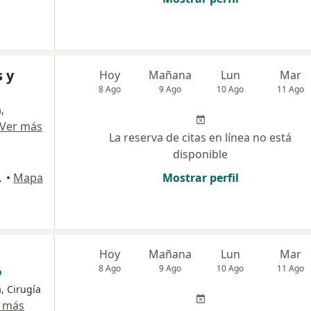
s y
Hoy
Mañana
Lun
Mar
8 Ago
9 Ago
10 Ago
11 Ago
,
Ver más
La reserva de citas en línea no está
disponible
Bogotá D.C., Suba
•
Mapa
Mostrar perfil
Hoy
Mañana
Lun
Mar
8 Ago
9 Ago
10 Ago
11 Ago
, Cirugía
 más