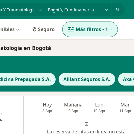
dad, enfermedad o nombre
p. ej. Bogotá
nibles
Seguro
Más filtros
•
1
atología en Bogotá
icina Prepagada S.A.
Allianz Seguros S.A.
Axa 
Hoy
Mañana
Lun
Mar
8 Ago
9 Ago
10 Ago
11 Ago
,
na
La reserva de citas en línea no está