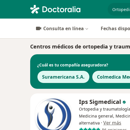
especiali
Consulta en línea
Fechas dispo
Centros médicos de ortopedia y traum
¿Cuál es tu compañía aseguradora?
Suramericana S.A.
Colmedica Med
Ips Sigmedical
Ortopedia y traumatología
Medicina general, Medici
·
Ver más
alternativa
86 opiniones