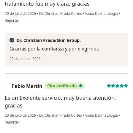
tratamiento fue muy clara, gracias
29 de julio de 2026
•
Dr. Christian Prada Cortes
•
Visita Dermatología
•
en opinión del usuario Gloria Toro
Reportar
Dr. Christian Prada/Skin Group.
Gracias por la confianza y por elegirnos
29 de julio de 2026
Fabio Martín
Cita verificada
F
Es un Exelente servicio, muy buena atención,
gracias
23 de julio de 2026
•
Dr. Christian Prada Cortes
•
Visita Dermatología
•
en opinión del usuario Fabio Martín
Reportar