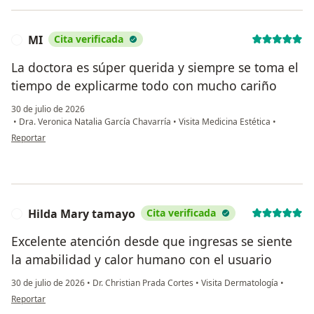
MI
Cita verificada
M
La doctora es súper querida y siempre se toma el
tiempo de explicarme todo con mucho cariño
30 de julio de 2026
•
Dra. Veronica Natalia García Chavarría
•
Visita Medicina Estética
•
en opinión del usuario MI
Reportar
Hilda Mary tamayo
Cita verificada
H
Excelente atención desde que ingresas se siente
la amabilidad y calor humano con el usuario
30 de julio de 2026
•
Dr. Christian Prada Cortes
•
Visita Dermatología
•
en opinión del usuario Hilda Mary tamayo
Reportar