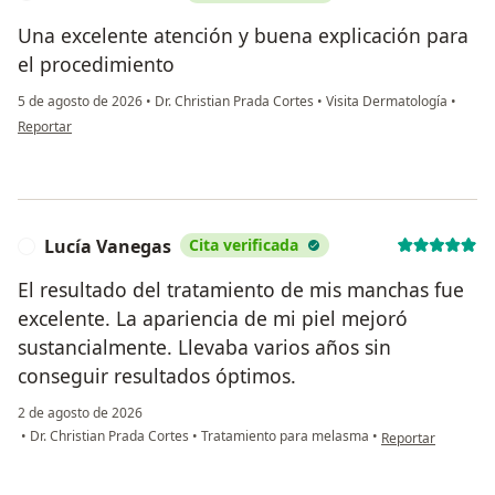
Una excelente atención y buena explicación para
el procedimiento
5 de agosto de 2026
•
Dr. Christian Prada Cortes
•
Visita Dermatología
•
en opinión del usuario Cristhian nieto
Reportar
Lucía Vanegas
Cita verificada
L
El resultado del tratamiento de mis manchas fue
excelente. La apariencia de mi piel mejoró
sustancialmente. Llevaba varios años sin
conseguir resultados óptimos.
2 de agosto de 2026
en opinión del usu
•
Dr. Christian Prada Cortes
•
Tratamiento para melasma
•
Reportar