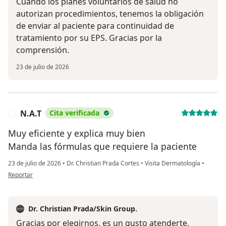
Cuando los planes voluntarios de salud no
autorizan procedimientos, tenemos la obligación
de enviar al paciente para continuidad de
tratamiento por su EPS. Gracias por la
comprensión.
23 de julio de 2026
N.A.T
Cita verificada
N
Muy eficiente y explica muy bien
Manda las fórmulas que requiere la paciente
23 de julio de 2026
•
Dr. Christian Prada Cortes
•
Visita Dermatología
•
en opinión del usuario N.A.T
Reportar
Dr. Christian Prada/Skin Group.
Gracias por elegirnos, es un gusto atenderte.