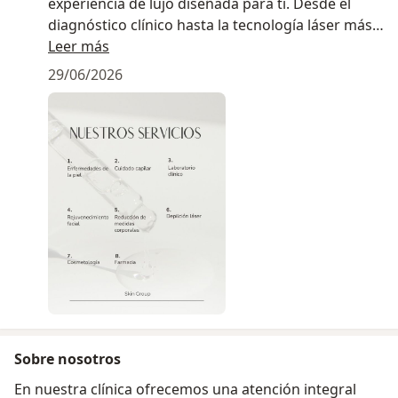
experiencia de lujo diseñada para ti. Desde el
diagnóstico clínico hasta la tecnología láser más
avanzada, combinamos maestría médica con el
Leer más
confort que mereces.
29/06/2026
Porque el cuidado de alto nivel no es un lujo, es
tu mejor inversión.
Conoce más sobre nuestra filosofía y resultados
aquí:
www.instagram.com/cprada_dermatologia/
Visítanos Tv. 39B #71 - 129, Barrio Laureles y
descubre el estándar de excelencia que tu piel
estaba esperando.
Sobre nosotros
En nuestra clínica ofrecemos una atención integral