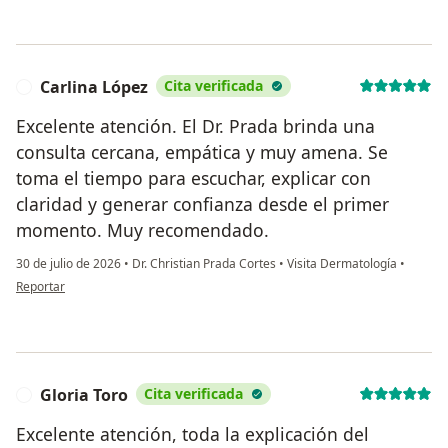
Carlina López
Cita verificada
C
Excelente atención. El Dr. Prada brinda una
consulta cercana, empática y muy amena. Se
toma el tiempo para escuchar, explicar con
claridad y generar confianza desde el primer
momento. Muy recomendado.
30 de julio de 2026
•
Dr. Christian Prada Cortes
•
Visita Dermatología
•
en opinión del usuario Carlina López
Reportar
Gloria Toro
Cita verificada
G
Excelente atención, toda la explicación del