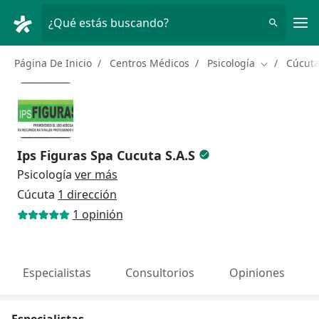
Men
¿Qué estás buscando?
Página De Inicio
Centros Médicos
Psicología
Cúcut
Cambiar de 
Ips Figuras Spa Cucuta S.A.S
Psicología
ver más
Cúcuta
1 dirección
1 opinión
Especialistas
Consultorios
Opiniones
Especialistas