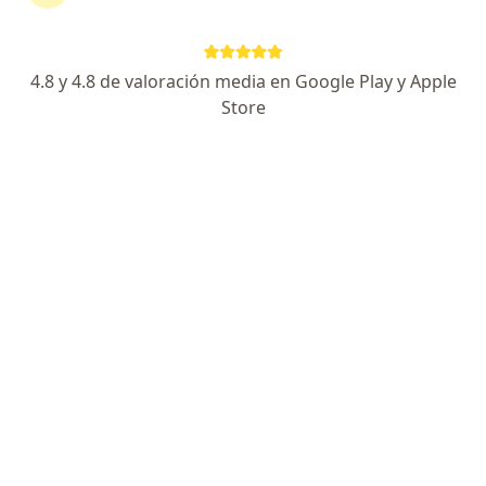
4.8 y 4.8 de valoración media en Google Play y Apple
No hemos encontrado ningún oftalmología
Store
en Bogotá, Cundinamarca
Cambia tu localización o busca especialistas de todo
el país que ofrezcan consultas online.
Cambiar mi localización
Buscar consultas online