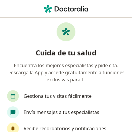
Men
Oftalmología • Bogotá, Cundinamarca
Página De Inicio
Centros Médicos
Oftalmología
Cambiar d
Bogotá
Cuida de tu salud
Encuentra los mejores especialistas y pide cita.
Descarga la App y accede gratuitamente a funciones
exclusivas para ti:
Gestiona tus visitas fácilmente
Envía mensajes a tus especialistas
Recibe recordatorios y notificaciones