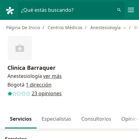
Men
¿Qué estás buscando?
Página De Inicio
Centros Médicos
Anestesiología
B
Cambiar
Clinica Barraquer
Anestesiología
ver más
Bogotá
1 dirección
23 opiniones
Servicios
Especialistas
Consultorios
Opinio
Servicios