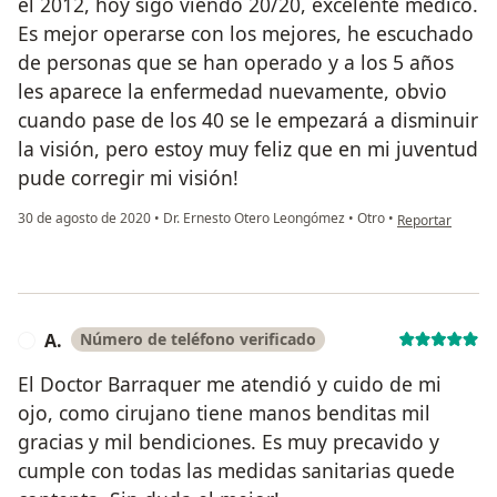
el 2012, hoy sigo viendo 20/20, excelente médico.
Es mejor operarse con los mejores, he escuchado
de personas que se han operado y a los 5 años
les aparece la enfermedad nuevamente, obvio
cuando pase de los 40 se le empezará a disminuir
la visión, pero estoy muy feliz que en mi juventud
pude corregir mi visión!
en opinión del u
30 de agosto de 2020
•
Dr. Ernesto Otero Leongómez
•
Otro
•
Reportar
A.
Número de teléfono verificado
A
El Doctor Barraquer me atendió y cuido de mi
ojo, como cirujano tiene manos benditas mil
gracias y mil bendiciones. Es muy precavido y
cumple con todas las medidas sanitarias quede