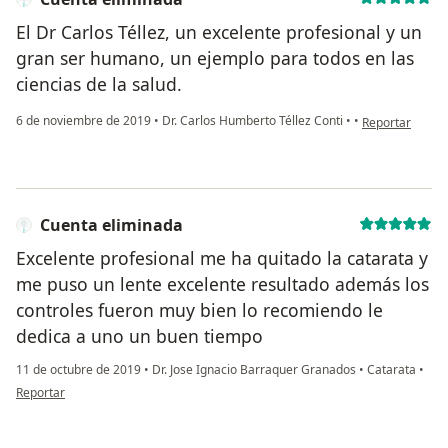
El Dr Carlos Téllez, un excelente profesional y un
gran ser humano, un ejemplo para todos en las
ciencias de la salud.
en opinión del 
6 de noviembre de 2019
•
Dr. Carlos Humberto Téllez Conti
•
•
Reportar
Cuenta eliminada
Excelente profesional me ha quitado la catarata y
me puso un lente excelente resultado además los
controles fueron muy bien lo recomiendo le
dedica a uno un buen tiempo
11 de octubre de 2019
•
Dr. Jose Ignacio Barraquer Granados
•
Catarata
•
en opinión del usuario Cuenta eliminada
Reportar