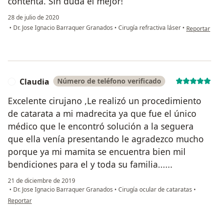
contenta. Sin duda el mejor!
28 de julio de 2020
en opinión d
•
Dr. Jose Ignacio Barraquer Granados
•
Cirugía refractiva láser
•
Reportar
Claudia
Número de teléfono verificado
C
Excelente cirujano ,Le realizó un procedimiento
de catarata a mi madrecita ya que fue el único
médico que le encontró solución a la seguera
que ella venía presentando le agradezco mucho
porque ya mi mamita se encuentra bien mil
bendiciones para el y toda su familia......
21 de diciembre de 2019
•
Dr. Jose Ignacio Barraquer Granados
•
Cirugía ocular de cataratas
•
en opinión del usuario Claudia
Reportar