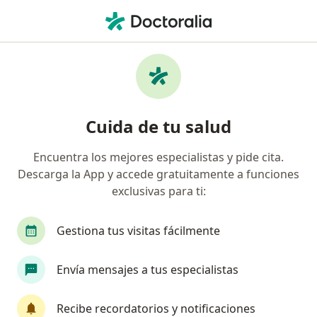
Men
Oftalmología • Suba, Bogotá, Cundinamarca
Filtros
• 1
Seguro
Mapa
Centros médicos de oftalmología en Suba,
Cuida de tu salud
Bogotá
Encuentra los mejores especialistas y pide cita.
Descarga la App y accede gratuitamente a funciones
¿Cuál es tu compañía aseguradora?
exclusivas para ti:
Gestiona tus visitas fácilmente
Envía mensajes a tus especialistas
Recibe recordatorios y notificaciones