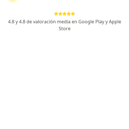
4.8 y 4.8 de valoración media en Google Play y Apple
No hemos encontrado ningún oftalmología
Store
en Ibagué, Tolima
Cambia tu localización o busca especialistas de todo
el país que ofrezcan consultas online.
Cambiar mi localización
Buscar consultas online