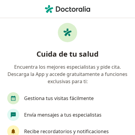
Men
Oftalmología • Ibagué, Tolima
Página De Inicio
Centros Médicos
Oftalmología
Cambiar d
Ibagué
Cuida de tu salud
Encuentra los mejores especialistas y pide cita.
Descarga la App y accede gratuitamente a funciones
exclusivas para ti:
Gestiona tus visitas fácilmente
Envía mensajes a tus especialistas
Recibe recordatorios y notificaciones