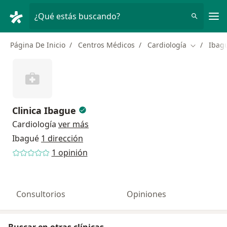
Men
¿Qué estás buscando?
Página De Inicio
Centros Médicos
Cardiología
Ibag
Cambiar d
Clinica Ibague
Cardiología
ver más
Ibagué
1 dirección
1 opinión
Consultorios
Opiniones
Buscar en otras clínicas