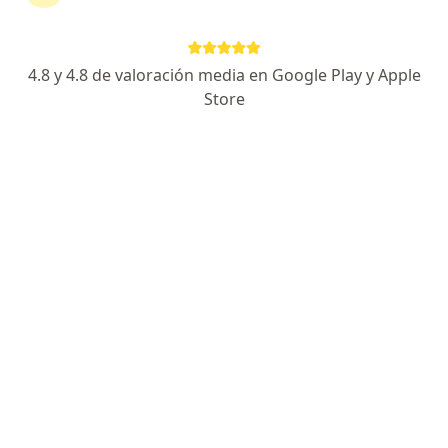
·
Ver más
Patología, Laboratorio, Cirugía oral y maxilofacial
Cra. 5 # 12-15, Ibagué
•
Mapa
4.8 y 4.8 de valoración media en Google Play y Apple
Ningún profesional de este centro tiene citas disponibles
Store
Mostrar perfil
Medicadiz
·
Ver
Patología, Alergia, asma e inmunología, Anestesiología
más
3 opiniones