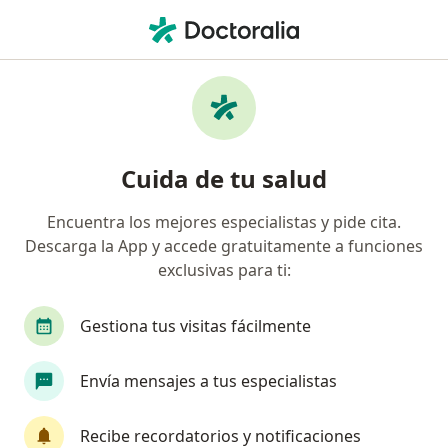
Men
Patología • Ibagué, Tolima
Filtros
• 1
Seguro
Mapa
Centros médicos de patología en Ibagué
Cuida de tu salud
Encuentra los mejores especialistas y pide cita.
¿Cuál es tu compañía aseguradora?
Descarga la App y accede gratuitamente a funciones
exclusivas para ti:
Gestiona tus visitas fácilmente
Envía mensajes a tus especialistas
Recibe recordatorios y notificaciones
Clinica Ibague