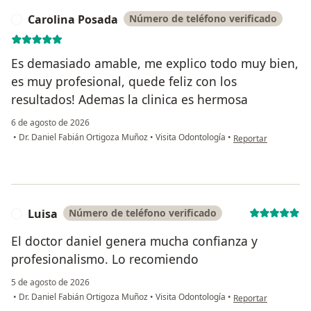
Carolina Posada
Número de teléfono verificado
C
Es demasiado amable, me explico todo muy bien,
es muy profesional, quede feliz con los
resultados! Ademas la clinica es hermosa
6 de agosto de 2026
en opinión del usua
•
Dr. Daniel Fabián Ortigoza Muñoz
•
Visita Odontología
•
Reportar
Luisa
Número de teléfono verificado
L
El doctor daniel genera mucha confianza y
profesionalismo. Lo recomiendo
5 de agosto de 2026
en opinión del usuar
•
Dr. Daniel Fabián Ortigoza Muñoz
•
Visita Odontología
•
Reportar