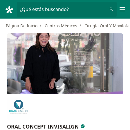
Men
¿Qué estás buscando?
Página De Inicio
Centros Médicos
Cirugía Oral Y Maxilofa
ORAL CONCEPT INVISALIGN