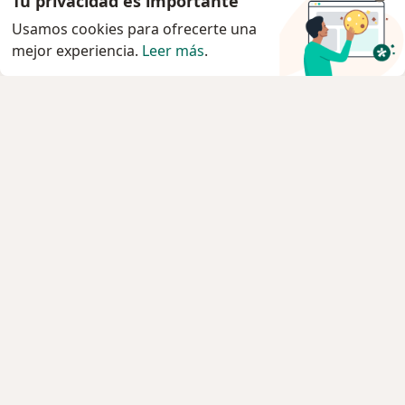
Tu privacidad es importante
Usamos cookies para ofrecerte una
mejor experiencia.
Leer más
.
Servicio
Agendar cita
Privacidad y cookies
Quiénes somos
Contacto
Empleos
Nuevas posiciones
Términos y condiciones
Para los pacientes
Especialistas
Clínicas
Pregunta al Experto
Medicamentos
Servicios
Enfermedades