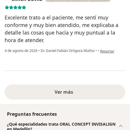
Excelente trato a el paciente, me sentí muy
conforme y muy bien atendido, me explicaba a
detalle las cosas que hacía y muy puntual a la
hora de atender.
en opinión del usu
4 de agosto de 2026
•
Dr. Daniel Fabián Ortigoza Muñoz
•
•
Reportar
Ver más
Preguntas frecuentes
¿Qué especialidades trata ORAL CONCEPT INVISALIGN
en Medellín?