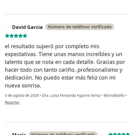
David Garcia
Número de teléfono verificado
D
el resultado superó por completo mis
expectativas. Tiene unas manos increíbles y un
talento que se nota en cada detalle. Gracias por
hacer todo con tanto cariño, profesionalismo y
dedicación. No puedo estar más feliz con mi
nueva sonrisa.
5 de agosto de 2026
•
Dra. Luisa Fernanda Aguirre Serna
•
Microdiseño
•
en opinión del usuario David Garcia
Reportar
María
Número de teléfono verificado
M