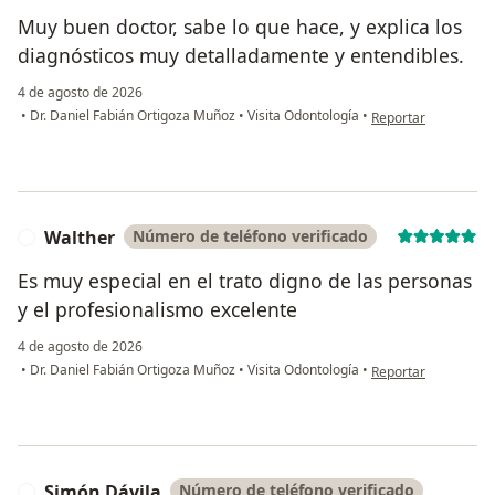
Muy buen doctor, sabe lo que hace, y explica los
diagnósticos muy detalladamente y entendibles.
4 de agosto de 2026
en opinión del usua
•
Dr. Daniel Fabián Ortigoza Muñoz
•
Visita Odontología
•
Reportar
Walther
Número de teléfono verificado
W
Es muy especial en el trato digno de las personas
y el profesionalismo excelente
4 de agosto de 2026
en opinión del usua
•
Dr. Daniel Fabián Ortigoza Muñoz
•
Visita Odontología
•
Reportar
Simón Dávila
Número de teléfono verificado
S