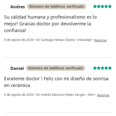
Andres
Número de teléfono verificado
A
Su calidad humana y profesionalismo es lo
mejor! Gracias doctor por devolverme la
confianza!
en opinión del
6 de agosto de 2026
•
Dr. Santiago Henao Ospina
•
Invisalign
•
Reportar
Daniel
Número de teléfono verificado
D
Excelente doctor ! Feliz con mi diseño de sonrisa
en cerámica
en opinión de
6 de agosto de 2026
•
Dr. Andrés Mauricio Yepes Vargas
•
Otro
•
Reportar