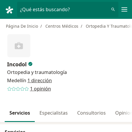
Men
¿Qué estás buscando?
Página De Inicio
Centros Médicos
Ortopedia Y Traumatol
Incodol
Ortopedia y traumatología
Medellín
1 dirección
1 opinión
Servicios
Especialistas
Consultorios
Opinio
Servicios