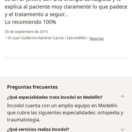
explica al paciente muy claramente lo que padece
y el tratamiento a seguir...
Lo recomiendo 100%
30 de septiembre de 2015
en opinión del usuario pa
•
Dr. Juan Guillermo Ramírez García
•
Epicondilitis
•
Reportar
Preguntas frecuentes
¿Qué especialidades trata Incodol en Medellín?
Incodol cuenta con un amplio equipo en Medellín
que cubre las siguientes especialidades: ortopedia y
traumatología.
¿Qué servicios realiza Incodol?