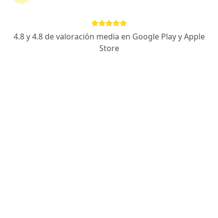
FIT-THERAPY SAS
Tratamiento del dolor, Fisioterapia, Medicina alternativa
25 opiniones
4.8 y 4.8 de valoración media en Google Play y Apple
Store
Avenida Calle 100 #17A 36, Bogotá
•
Mapa
Ningún profesional de este centro tiene citas disponibles
Mostrar perfil
CLINICA ODONTOLOGICA LOPMAN PLUS