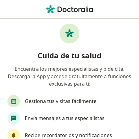
Men
Tratamiento Del Dolor • Engativá, Bogotá, Cundinamarca
Filtros
• 1
Seguro
Mapa
Centros médicos de tratamiento del dolor
Cuida de tu salud
en Engativá, Bogotá
Encuentra los mejores especialistas y pide cita.
Descarga la App y accede gratuitamente a funciones
¿Cuál es tu compañía aseguradora?
exclusivas para ti:
Gestiona tus visitas fácilmente
Envía mensajes a tus especialistas
Recibe recordatorios y notificaciones