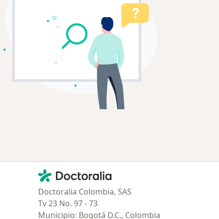
Contacto
Doctoralia - Página de inicio
Doctoralia Colombia, SAS
Tv 23 No. 97 - 73
Municipio: Bogotá D.C., Colombia