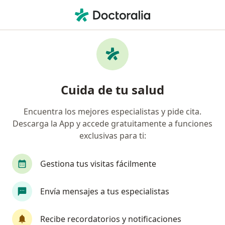
Men
Dermatólogo • Bucaramanga, Santander
Búsquedas relacionadas
Enfermedades más tratadas
Acné en Bucaramanga
Cuida de tu salud
Psoriasis en Bucaramanga
Encuentra los mejores especialistas y pide cita.
Rosácea en Bucaramanga
Descarga la App y accede gratuitamente a funciones
Lunares en Bucaramanga
exclusivas para ti:
Onicomicosis en Bucaramanga
Gestiona tus visitas fácilmente
Ver más (15)
Más en esta categoría: Enfermedades más tr
Envía mensajes a tus especialistas
Página De Inicio
Dermatólogo
Bucaramanga
Cambiar de ciudad
Recibe recordatorios y notificaciones