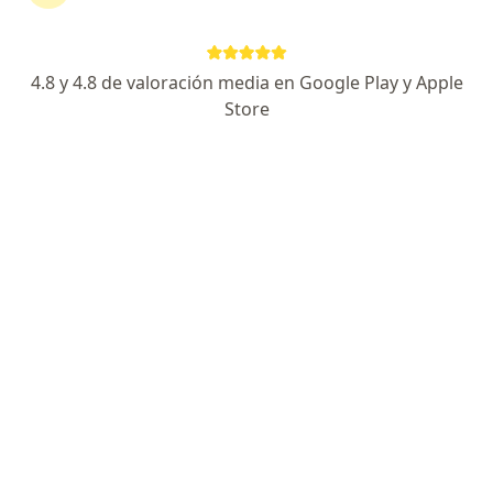
Nueva Eps S.a.
Cambiar de ciudad
4.8 y 4.8 de valoración media en Google Play y Apple
Store
No hemos encontrado ningún Dermatólogo
en Bucaramanga, Santander