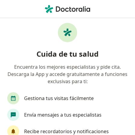
Men
Queratosis Actínica • Bucaramanga, Santander
Filtros
• 1
Seguro
Mapa
Especialistas en Queratosis Actínica en
Cuida de tu salud
Bucaramanga
Encuentra los mejores especialistas y pide cita.
Descarga la App y accede gratuitamente a funciones
¿Qué especialidad estás buscando?
exclusivas para ti:
Dermatólogo
Gestiona tus visitas fácilmente
Envía mensajes a tus especialistas
Recibe recordatorios y notificaciones