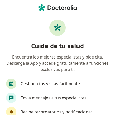
Men
Ortopedista Y Traumatólogo • Bucaramanga, Santander
Filtros
Seguro:
Nueva Eps S.A.
Ortopedistas y traumatólogos
Cuida de tu salud
recomendados de Nueva Eps S.A. en
Bucaramanga
Encuentra los mejores especialistas y pide cita.
Descarga la App y accede gratuitamente a funciones
exclusivas para ti:
Gestiona tus visitas fácilmente
Envía mensajes a tus especialistas
Dr. Jaime Alberto Villamizar Pabón
Recibe recordatorios y notificaciones
·
Ver más
Ortopedista y traumatólogo