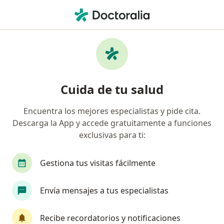
Men
Cáncer Cutáneo • Bucaramanga, Santander
Filtros
• 1
Seguro
Mapa
Especialistas en Cáncer cutáneo en
Cuida de tu salud
Bucaramanga
Encuentra los mejores especialistas y pide cita.
Descarga la App y accede gratuitamente a funciones
¿Qué especialidad estás buscando?
exclusivas para ti:
Dermatólogo
Gestiona tus visitas fácilmente
Envía mensajes a tus especialistas
Recibe recordatorios y notificaciones