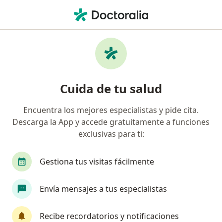
Men
Onicomicosis • Bucaramanga, Santander
Filtros
• 1
Seguro
Mapa
Especialistas en Onicomicosis en
Cuida de tu salud
Bucaramanga
Encuentra los mejores especialistas y pide cita.
Descarga la App y accede gratuitamente a funciones
¿Qué especialidad estás buscando?
exclusivas para ti:
Dermatólogo
Gestiona tus visitas fácilmente
Envía mensajes a tus especialistas
Recibe recordatorios y notificaciones