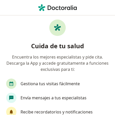
Men
Dermatitis Seborreica Caspa • Bucaramanga, Santander
Filtros
• 1
Seguro
Mapa
Especialistas en Dermatitis seborreica
Cuida de tu salud
(caspa) en Bucaramanga
Encuentra los mejores especialistas y pide cita.
Descarga la App y accede gratuitamente a funciones
¿Qué especialidad estás buscando?
exclusivas para ti:
Dermatólogo
Gestiona tus visitas fácilmente
Envía mensajes a tus especialistas
Recibe recordatorios y notificaciones