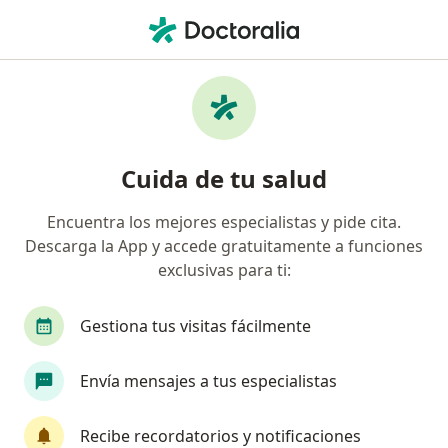
Men
Manchas En La Cara • Bucaramanga, Santander
Filtros
• 1
Seguro
Mapa
Especialistas en Manchas en la cara en
Cuida de tu salud
Bucaramanga
Encuentra los mejores especialistas y pide cita.
Descarga la App y accede gratuitamente a funciones
¿Qué especialidad estás buscando?
exclusivas para ti:
Dermatólogo
Gestiona tus visitas fácilmente
Envía mensajes a tus especialistas
Recibe recordatorios y notificaciones