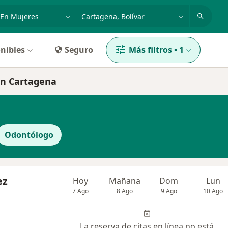
dad, enfermedad o nombre
p. ej. Bogotá
nibles
Seguro
Más filtros
•
1
en Cartagena
Odontólogo
ez
Hoy
Mañana
Dom
Lun
7 Ago
8 Ago
9 Ago
10 Ago
La reserva de citas en línea no está