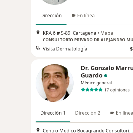
Dirección
En línea
KRA 6 # 5-89, Cartagena
•
Mapa
CONSULTORIO PRIVADO DR ALEJANDRO MU
Visita Dermatología
$
Dr. Gonzalo Marr
Guardo
Médico general
17 opiniones
Dirección 1
Dirección 2
En líne
Centro Medico Bocagrande Consultorio 305, Cartagena