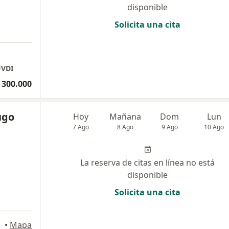
disponible
Solicita una cita
VDI
 300.000
ugo
Hoy
Mañana
Dom
Lun
7 Ago
8 Ago
9 Ago
10 Ago
La reserva de citas en línea no está
disponible
Solicita una cita
a
•
Mapa