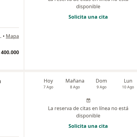
disponible
Solicita una cita
l 201, Cartagena
•
Mapa
 400.000
a
Hoy
Mañana
Dom
Lun
7 Ago
8 Ago
9 Ago
10 Ago
La reserva de citas en línea no está
disponible
Solicita una cita