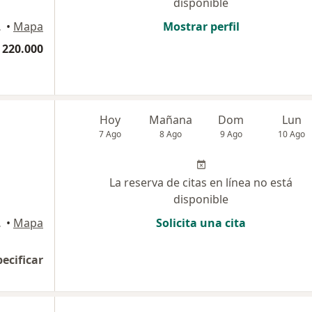
disponible
artagena
•
Mapa
Mostrar perfil
 220.000
Hoy
Mañana
Dom
Lun
7 Ago
8 Ago
9 Ago
10 Ago
La reserva de citas en línea no está
disponible
artagena
•
Mapa
Solicita una cita
pecificar