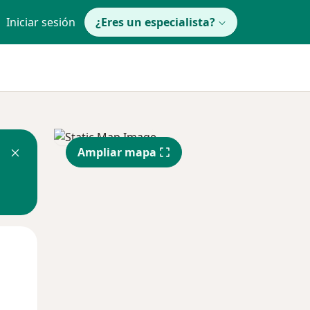
Iniciar sesión
¿Eres un especialista?
Ampliar mapa
Mar
Mié
Jue
11 Ago
12 Ago
13 Ago