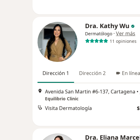
Dra. Kathy Wu
·
Ver más
Dermatólogo
11 opiniones
Dirección 1
Dirección 2
En líne
Avenida San Martin #6-137, Cartagena
•
Equilibrio Clinic
Visita Dermatología
$
Dra. Eliana Marce