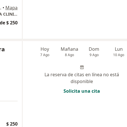
ntalucia, Cartagena
•
Mapa
Dra. IRLENA ACOSTA PUERTA DERMATOLOGA CLINICA Y ESTETICA
de $ 250
ra
Hoy
Mañana
Dom
Lun
7 Ago
8 Ago
9 Ago
10 Ago
La reserva de citas en línea no está
disponible
Solicita una cita
a
$ 250