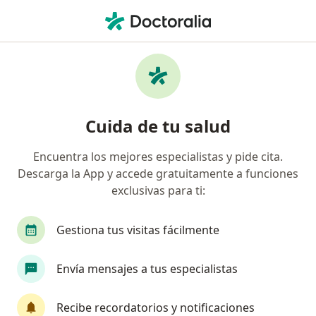
Men
Dermatitis • Cartagena, Bolívar
Filtros
• 1
Seguro
Mapa
Especialistas en Dermatitis en Cartagena
Cuida de tu salud
Encuentra los mejores especialistas y pide cita.
¿Qué especialidad estás buscando?
Descarga la App y accede gratuitamente a funciones
Dermatólogo
Médico general
Odontólog
exclusivas para ti:
Gestiona tus visitas fácilmente
Envía mensajes a tus especialistas
Recibe recordatorios y notificaciones