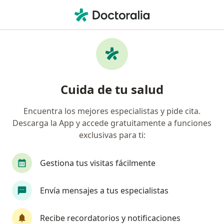
Men
Cáncer Cutáneo • Cartagena, Bolívar
Filtros
• 1
Seguro
Mapa
Especialistas en Cáncer cutáneo en
Cuida de tu salud
Cartagena
Encuentra los mejores especialistas y pide cita.
Descarga la App y accede gratuitamente a funciones
¿Qué especialidad estás buscando?
exclusivas para ti:
Dermatólogo
Médico general
Odontólog
Gestiona tus visitas fácilmente
Envía mensajes a tus especialistas
Recibe recordatorios y notificaciones