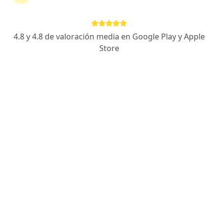
·
Ver más
Oftalmólogo
42 opiniones
4.8 y 4.8 de valoración media en Google Play y Apple
Transversal 74 # Circular1- 19, Medellín
•
Mapa
Store
Consultorio privado de oftalmología Dra Liliana Mercedes Ospino Barrios
Acepta Compañía De Medicina Prepagada
Colsanitas S.A.
Visita Oftalmología
Este especialista no ofrece reserva de cita en línea en esta dirección.
Solicita una cita