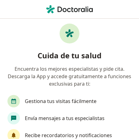
Men
Oftalmólogo • Medellín, Antioquia
Filtros
Seguro:
Compañía De Medicin
Oftalmólogos recomendados de Compañía
Cuida de tu salud
De Medicina Prepagada Colsanitas S.A. en
Medellín
Encuentra los mejores especialistas y pide cita.
Descarga la App y accede gratuitamente a funciones
exclusivas para ti:
Gestiona tus visitas fácilmente
Envía mensajes a tus especialistas
Destacado
Recibe recordatorios y notificaciones
Dra. Liliana Mercedes Ospino Barrios