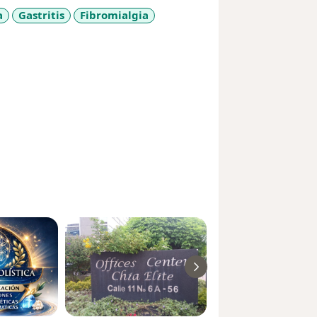
a
Gastritis
Fibromialgia
es