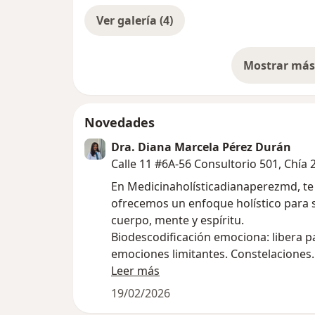
Ver galería (4)
Mostrar más 
so
Novedades
Dra. Diana Marcela Pérez Durán
Calle 11 #6A-56 Consultorio 501, Chía
En Medicinaholísticadianaperezmd, te
ofrecemos un enfoque holístico para 
cuerpo, mente y espíritu.
Biodescodificación emociona: libera p
emociones limitantes. Constelaciones
Familiares: Conecta con tus raíces y s
Leer más
relaciones. Terapias energéticas: equil
19/02/2026
energía y encuentra paz interior. Polie