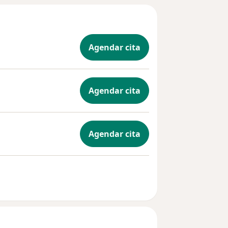
ral y
 tu viaje
Agendar cita
Agendar cita
Agendar cita