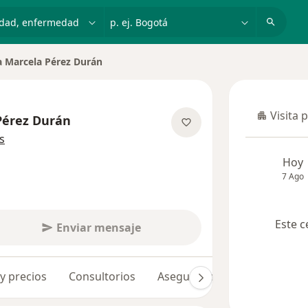
dad, enfermedad o nombre
p. ej. Bogotá
a Marcela Pérez Durán
Visita 
Pérez Durán
Visita p
sobre las especializaciones
s
Hoy
7 Ago
Este c
Enviar mensaje
 y precios
Consultorios
Aseguradoras
Opiniones 