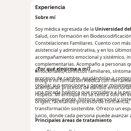
Experiencia
Sobre mí
Soy médica egresada de la
Universidad de
Salud, con formación en Biodescodificación
Constelaciones Familiares. Cuento con más 
asistencial y administrativa, y en los últim
acompañamiento emocional y sistémico, int
complementarias. Acompaño a personas que
¿Por qué elegirme a mí?
emocionales, conflictos familiares, síntom
procesos de cambio, ayudándolas a compren
Integro mi formación médica con herramie
regular sus emociones y generar movimien
acompañar procesos de cambio emocional y
una mirada holística que considera a la p
respeto. Mi enfoque no se centra solo en 
emociones, mente, historia personal y siste
origen, facilitando procesos de conciencia,
transformación sostenible. Ofrezco un esp
juicio, donde cada persona puede avanzar a
Principales áreas de tratamiento