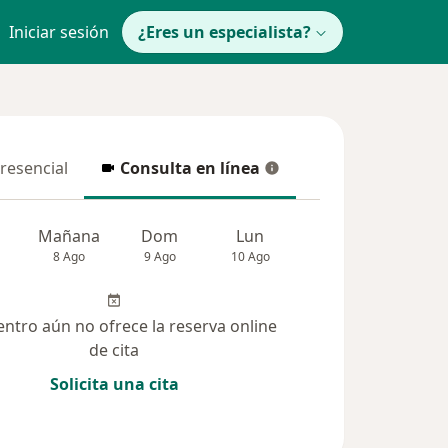
Iniciar sesión
¿Eres un especialista?
presencial
Consulta en línea
resencial
Consulta en línea
Mañana
Dom
Lun
Mar
Mié
8 Ago
9 Ago
10 Ago
11 Ago
12 Ag
entro aún no ofrece la reserva online
de cita
Solicita una cita
(18)