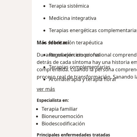
Terapia sistémica
Medicina integrativa
Terapias energéticas complementaria
Más sobre mí
Meditación terapéutica
Durante mi ejercicio profesional comprendí 
Regulación emocional
detrás de cada síntoma hay una historia e
Terapias complementarias
comprendida. Cuando la persona comprende 
proceso real de transformación. Sanando la
Aromaterapia y terapia floral
Acerca de mí
ver más
Terapias de apoyo cuerpo-emoción
Especialista en:
Terapia familiar
Bioneuroemoción
Biodescodificación
Principales enfermedades tratadas