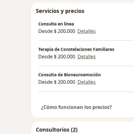
símbolos: accede a la sabiduría ancest
potencia tu crecimiento.
Servicios y precios
Únete a nuestra comunidad y comienza
Consulta en línea
hacia la sanación.
Desde $ 200.000
Detalles
Tiktok: dianismperez Instagram:
medicinaholisticadianaperez
Terapia de Constelaciones Familiares
Desde $ 200.000
Detalles
Consulta de Bioneuroemoción
Desde $ 200.000
Detalles
¿Cómo funcionan los precios?
Consultorios (2)