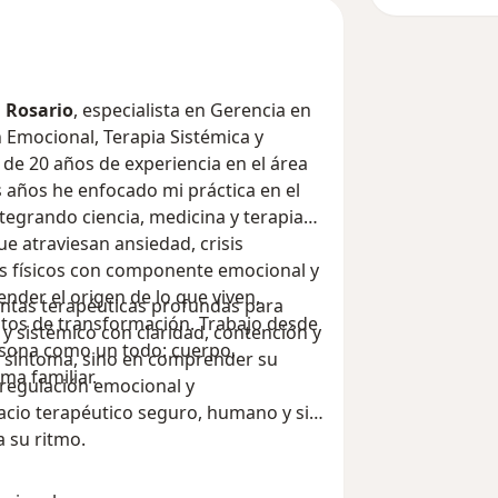
l Rosario
, especialista en Gerencia en
 Emocional, Terapia Sistémica y
de 20 años de experiencia en el área
os años he enfocado mi práctica en el
egrando ciencia, medicina y terapias
 atraviesan ansiedad, crisis
as físicos con componente emocional y
der el origen de lo que viven,
ntas terapéuticas profundas para
tos de transformación. Trabajo desde
 sistémico con claridad, contención y
ersona como un todo: cuerpo,
el síntoma, sino en comprender su
ma familiar.
 regulación emocional y
acio terapéutico seguro, humano y sin
 su ritmo.