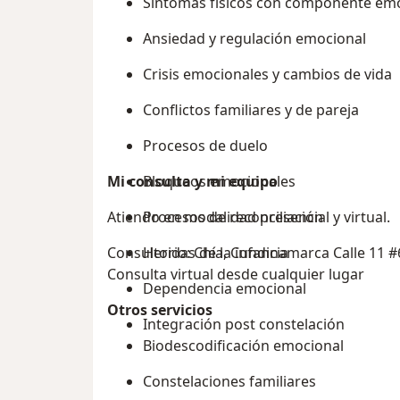
Síntomas físicos con componente em
Ansiedad y regulación emocional
Crisis emocionales y cambios de vida
Conflictos familiares y de pareja
Procesos de duelo
Mi consulta y mi equipo
Bloqueos emocionales
Atiendo en modalidad presencial y virtual.
Procesos de reconciliación
Consultorio: Chía, Cundinamarca Calle 11 #
Heridas de la infancia
Consulta virtual desde cualquier lugar
Dependencia emocional
Otros servicios
Integración post constelación
Biodescodificación emocional
Constelaciones familiares